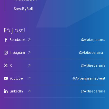
SaveByBell
Följ oss!
Facebook
@Aktiespararna
Instagram
@Aktiespararna_
X
@Aktiespararna
Youtube
@AktiespararnaEvent
LinkedIn
@Aktiespararna