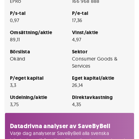
EPRo
166 968 888
P/s-tal
P/e-tal
0,97
17,36
Omsättning/aktie
Vinst/aktie
89,11
4,97
Börslista
Sektor
Okänd
Consumer Goods &
Services
P/eget kapital
Eget kapital/aktie
3,3
26,14
Utdelning/aktie
Direktavkastning
3,75
4,35
Datadrivna analyser av SaveByBell
Varje dag analyserar SaveByBell alla svenska