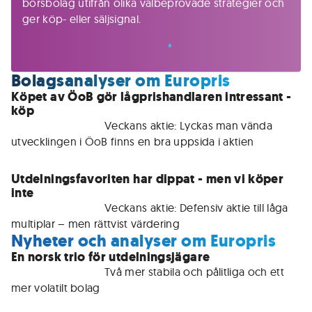
börsbolag utifrån olika välbeprövade strategier och
ger köp- eller säljsignal.
Bolagsanalyser om Europris
Köpet av ÖoB gör lågprishandlaren intressant -
köp
För medlemmar • 
Veckans aktie: Lyckas man vända 
utvecklingen i ÖoB finns en bra uppsida i aktien
Utdelningsfavoriten har dippat - men vi köper
inte
För medlemmar • 
Veckans aktie: Defensiv aktie till låga 
multiplar – men rättvist värdering
Nyheter och analyser om Europris
En norsk trio för utdelningsjägare
För medlemmar • 
Två mer stabila och pålitliga och ett 
mer volatilt bolag