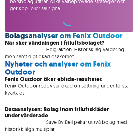
börsbolag utifrån olika välbeprövade strategier och
ger köp- eller säljsignal.
Bolagsanalyser om Fenix Outdoor
När sker vändningen i friluftsbolaget?
För medlemmar • 
Helg-aktien: Historisk låg värdering 
men samtidigt ökad osäkerhet 
Nyheter och analyser om Fenix
Outdoor
Fenix Outdoor ökar ebitda-resultatet
Fenix Outdoor redovisar ökad omsättning under första 
kvartalet
Dataanalysen: Bolag inom friluftskläder
undervärderade
För medlemmar • 
Save By Bell pekar ut två bolag med 
historisk låga multiplar