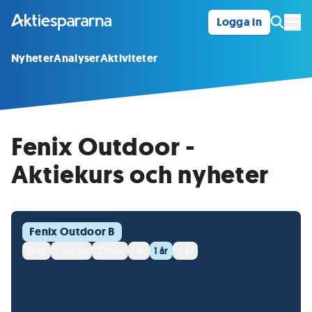
Logga in
Öpp
Nyheter
Analyser
Aktiviteter
Fenix Outdoor -
Aktiekurs och nyheter
Fenix Outdoor B
idag
1 vecka
3 mån
i år
1 år
5 år