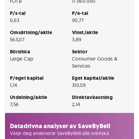
FOI B
11 060 000
P/s-tal
P/e-tal
0,63
90,77
Omsättning/aktie
Vinst/aktie
563,07
3,89
Börslista
Sektor
Large Cap
Consumer Goods &
Services
P/eget kapital
Eget kapital/aktie
1,14
310,59
Utdelning/aktie
Direktavkastning
7,56
2,14
Datadrivna analyser av SaveByBell
Varje dag analyserar SaveByBell alla svenska