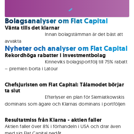
Bolagsanalyser om Flat Capital
Vänta tills det klarnar
För medlemmar • 
Innan bolagstämman är det bäst att 
avvakta
Nyheter och analyser om Flat Capital
Rekordhöga rabatter i investmentbolag
För medlemmar • 
Kinneviks bolagsportfölj till 75% rabatt 
– premien borta i Latour
Chefsjuristen om Flat Capital: Tålamodet börjar
ta slut
För medlemmar • 
Efterlyser en plan för Siemiatkowskis 
dominans som ägare och Klarnas dominans i portföljen
Resultatmiss från Klarna - aktien faller
Aktien faller över 8% i förhandeln i USA och drar även 
med sig Flat Capital nedåt