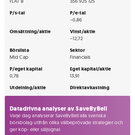
FLAT B
356 925 125
P/s-tal
P/e-tal
−0,86
Omsättning/aktie
Vinst/aktie
−12,72
Börslista
Sektor
Mid Cap
Financials
P/eget kapital
Eget kapital/aktie
0,78
13,91
Utdelning/aktie
Direktavkastning
Datadrivna analyser av SaveByBell
Varje dag analyserar SaveByBell alla svenska
börsbolag utifrån olika välbeprövade strategier och
ger köp- eller säljsignal.