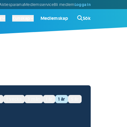
Logga in
ktiespararna
Medlemsservice
Bli medlem
r
Kunskap
Medlemskap
Sök
g
1 vecka
3 mån
i år
1 år
5 år