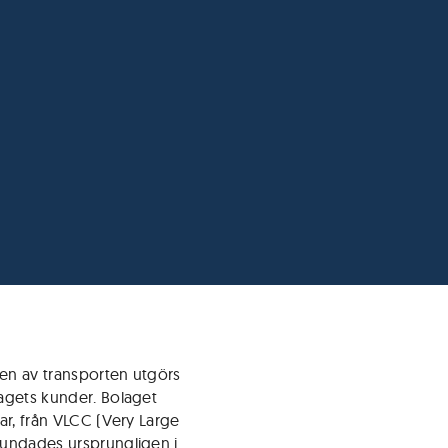
elen av transporten utgörs
lagets kunder. Bolaget
kar, från VLCC (Very Large
grundades ursprungligen i