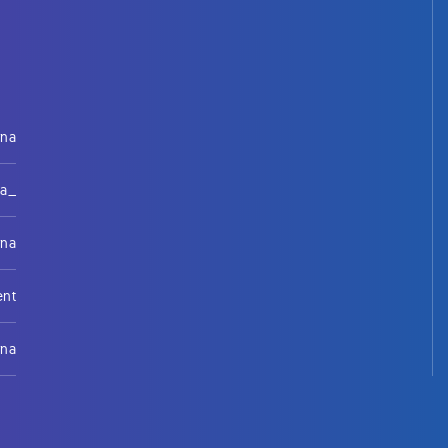
rna
na_
rna
ent
rna