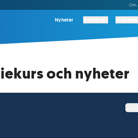
Om A
Nyheter
Investera
Aktivitete
tiekurs och nyheter
ida