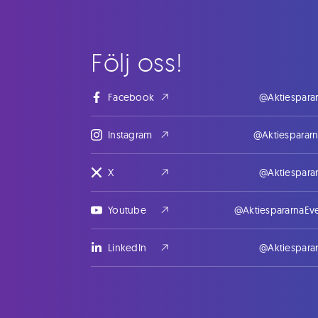
Följ oss!
Facebook
@Aktiespara
Instagram
@Aktiesparar
X
@Aktiespara
Youtube
@AktiespararnaEv
LinkedIn
@Aktiespara