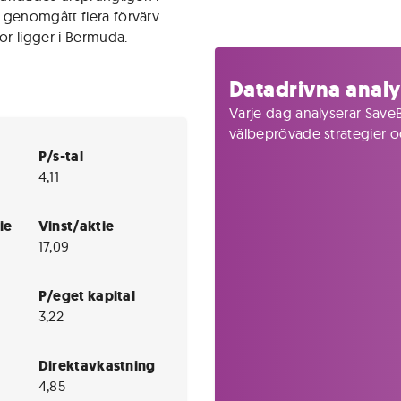
 genomgått flera förvärv
r ligger i Bermuda.
Datadrivna analy
Varje dag analyserar SaveB
välbeprövade strategier och
P/s-tal
4,11
ie
Vinst/aktie
17,09
P/eget kapital
3,22
Direktavkastning
4,85