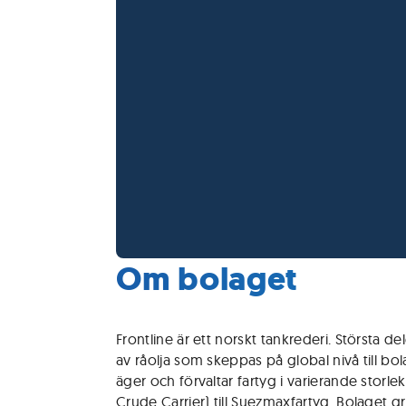
Om bolaget
Frontline är ett norskt tankrederi. Största d
av råolja som skeppas på global nivå till bo
äger och förvaltar fartyg i varierande storle
Crude Carrier) till Suezmaxfartyg. Bolaget 