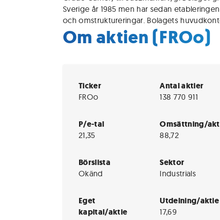
Sverige år 1985 men har sedan etableringen
och omstruktureringar. Bolagets huvudkonto
Om aktien (FROo)
Ticker
Antal aktier
FROo
138 770 911
P/e-tal
Omsättning/akt
21,35
88,72
Börslista
Sektor
Okänd
Industrials
Eget
Utdelning/aktie
kapital/aktie
17,69