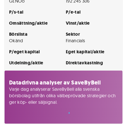
GENOo
192 245 306
P/s-tal
P/e-tal
Omsättning/aktie
Vinst/aktie
Börslista
Sektor
Okänd
Financials
P/eget kapital
Eget kapital/aktie
Utdelning/aktie
Direktavkastning
Datadrivna analyser av SaveByBell
Varje dag analyserar SaveByBell alla svenska
börsbolag utifrån olika välbeprövade strategier och
ger köp- eller säljsignal.