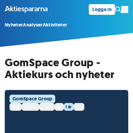
Logga in
Öpp
Nyheter
Analyser
Aktiviteter
GomSpace Group -
Aktiekurs och nyheter
GomSpace Group
idag
1 vecka
3 mån
i år
1 år
5 år