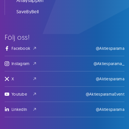
Analysappen
SaveByBell
Följ oss!
Facebook
@Aktiespararna
Instagram
@Aktiespararna_
X
@Aktiespararna
Youtube
@AktiespararnaEvent
LinkedIn
@Aktiespararna