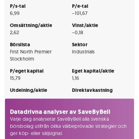
P/s-tal
P/e-tal
6,99
−101,67
Omsättning/aktie
Vinst/aktie
2,62
−0,18
Börslista
Sektor
First North Premier
Industrials
Stockholm
P/eget kapital
Eget kapital/aktie
15,79
1,16
Utdelning/aktie
Direktavkastning
Datadrivna analyser av SaveByBell
Varje dag analyserar SaveByBell alla svenska
börsbolag utifrån olika välbeprövade strategier och
ger köp- eller säljsignal.