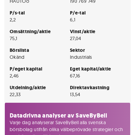
HAUTOo
190 769 749
P/s-tal
P/e-tal
2,2
6,1
Omsättning/aktie
Vinst/aktie
75,1
27,04
Börslista
Sektor
Okänd
Industrials
P/eget kapital
Eget kapital/aktie
2,46
67,16
Utdelning/aktie
Direktavkastning
22,33
13,54
Datadrivna analyser av SaveByBell
Varje dag analyserar SaveByBell alla svenska
börsbolag utifrån olika välbeprövade strategier och