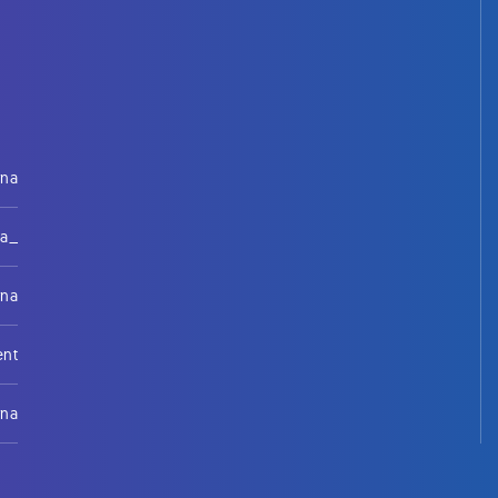
rna
na_
rna
ent
rna