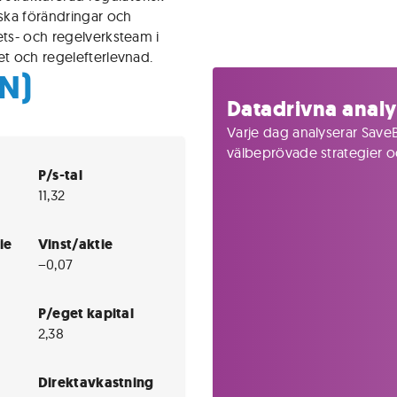
iska förändringar och
ets- och regelverksteam i
et och regelefterlevnad.
N)
Datadrivna analy
Varje dag analyserar SaveB
välbeprövade strategier och
P/s-tal
11,32
ie
Vinst/aktie
−0,07
P/eget kapital
2,38
Direktavkastning