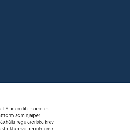
ot AI inom life sciences.
attform som hjälper
ätthålla regulatoriska krav
strukturerad regulatorisk