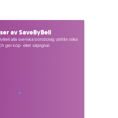
ser av SaveByBell
yBell alla svenska börsbolag utifrån olika
 ger köp- eller säljsignal.