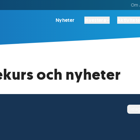
Om A
Nyheter
Investera
Aktivitete
ekurs och nyheter
ida