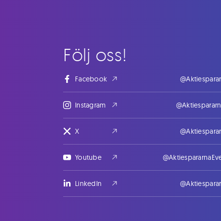
Följ oss!
Facebook
@Aktiespara
Instagram
@Aktiesparar
X
@Aktiespara
Youtube
@AktiespararnaEv
LinkedIn
@Aktiespara