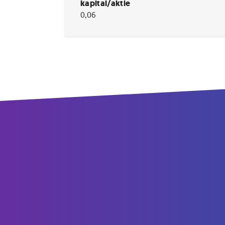
kapital/aktie
0,06