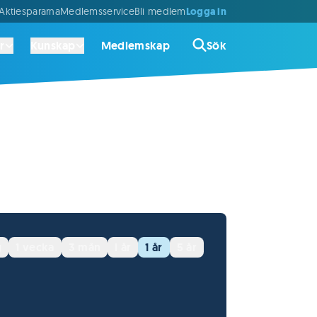
Logga in
ktiespararna
Medlemsservice
Bli medlem
r
Kunskap
Medlemskap
Sök
g
1 vecka
3 mån
i år
1 år
5 år