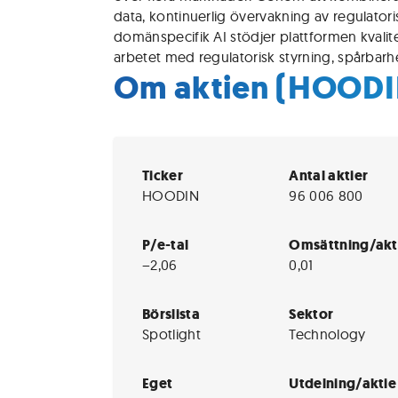
data, kontinuerlig övervakning av regulator
domänspecifik AI stödjer plattformen kvalit
arbetet med regulatorisk styrning, spårbarh
Om aktien (HOODI
Ticker
Antal aktier
HOODIN
96 006 800
P/e-tal
Omsättning/akt
−2,06
0,01
Börslista
Sektor
Spotlight
Technology
Eget
Utdelning/aktie