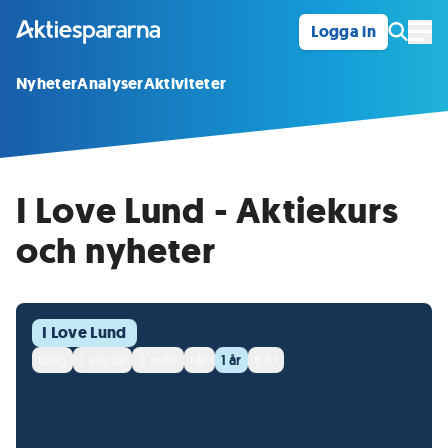
Logga in
Öpp
Nyheter
Analyser
Aktiviteter
I Love Lund - Aktiekurs
och nyheter
I Love Lund
idag
1 vecka
3 mån
i år
1 år
5 år