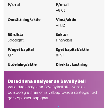
P/s-tal
P/e-tal
−8,63
Omsättning/aktie
Vinst/aktie
−11,12
Börslista
Sektor
Spotlight
Financials
P/eget kapital
Eget kapital/aktie
1,17
81,91
Utdelning/aktie
Direktavkastning
Datadrivna analyser av SaveByBell
Varje dag analyserar SaveByBell alla svenska
börsbolag utifrån olika välbeprövade strategier och
ger köp- eller säljsignal.