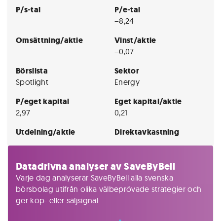
P/s-tal
P/e-tal
−8,24
Omsättning/aktie
Vinst/aktie
−0,07
Börslista
Sektor
Spotlight
Energy
P/eget kapital
Eget kapital/aktie
2,97
0,21
Utdelning/aktie
Direktavkastning
Datadrivna analyser av SaveByBell
Varje dag analyserar SaveByBell alla svenska
börsbolag utifrån olika välbeprövade strategier och
ger köp- eller säljsignal.