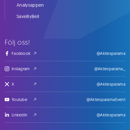
Analysappen
SaveByBell
Följ oss!
Facebook
@Aktiespararna
Instagram
@Aktiespararna_
X
@Aktiespararna
Youtube
@AktiespararnaEvent
LinkedIn
@Aktiespararna