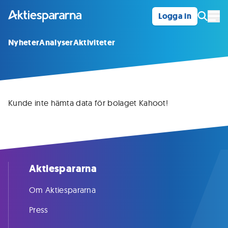
Logga in
Öpp
Nyheter
Analyser
Aktiviteter
Kunde inte hämta data för bolaget Kahoot!
Aktiespararna
Om Aktiespararna
Press