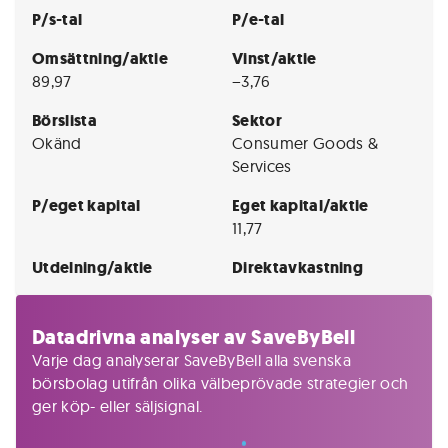
P/s-tal
P/e-tal
Omsättning/aktie
Vinst/aktie
89,97
−3,76
Börslista
Sektor
Okänd
Consumer Goods &
Services
P/eget kapital
Eget kapital/aktie
11,77
Utdelning/aktie
Direktavkastning
Datadrivna analyser av SaveByBell
Varje dag analyserar SaveByBell alla svenska
börsbolag utifrån olika välbeprövade strategier och
ger köp- eller säljsignal.