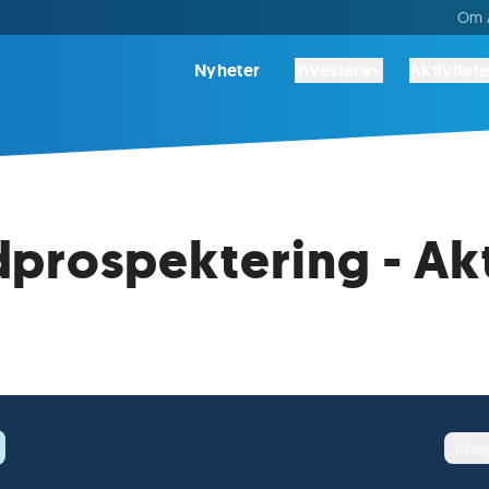
Om A
Nyheter
Investera
Aktivitete
prospektering - Ak
ida