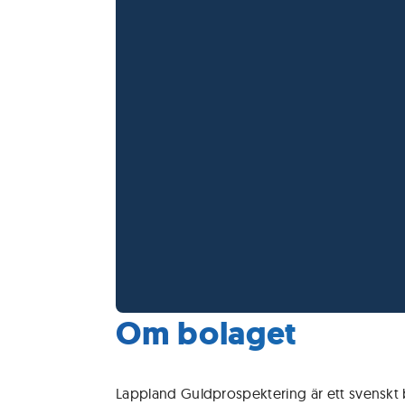
Om bolaget
Lappland Guldprospektering är ett svenskt