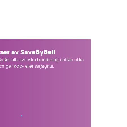
ser av SaveByBell
yBell alla svenska börsbolag utifrån olika
 ger köp- eller säljsignal.