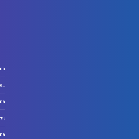
rna
na_
rna
ent
rna