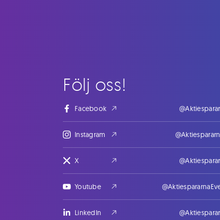
Följ oss!
Facebook
@Aktiespara
Instagram
@Aktiesparar
X
@Aktiespara
Youtube
@AktiespararnaEv
LinkedIn
@Aktiespara