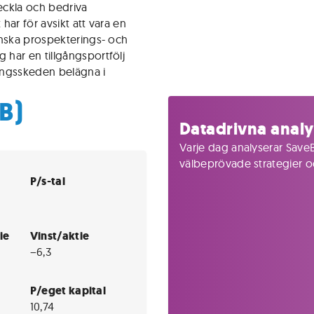
eckla och bedriva
har för avsikt att vara en
enska prospekterings- och
har en tillgångsportfölj
lingsskeden belägna i
B)
Datadrivna analy
Varje dag analyserar SaveB
välbeprövade strategier och
P/s-tal
ie
Vinst/aktie
−6,3
P/eget kapital
10,74