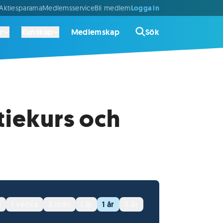
Logga in
ktiespararna
Medlemsservice
Bli medlem
r
Kunskap
Medlemskap
Sök
tiekurs och
g
1 vecka
3 mån
i år
1 år
5 år