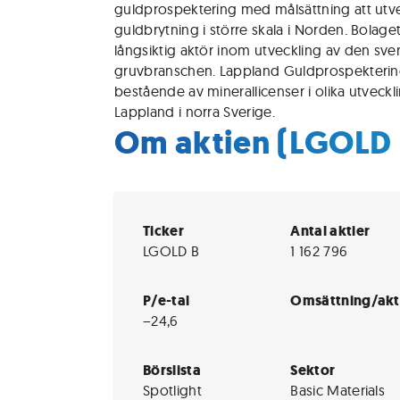
guldprospektering med målsättning att utv
guldbrytning i större skala i Norden. Bolaget 
långsiktig aktör inom utveckling av den sv
gruvbranschen. Lappland Guldprospektering 
bestående av minerallicenser i olika utveck
Lappland i norra Sverige.
Om aktien (LGOLD 
Ticker
Antal aktier
LGOLD B
1 162 796
P/e-tal
Omsättning/akt
−24,6
Börslista
Sektor
Spotlight
Basic Materials