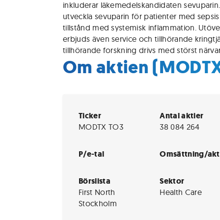
inkluderar läkemedelskandidaten sevuparin. 
utveckla sevuparin för patienter med sepsis
tillstånd med systemisk inflammation. Utö
erbjuds även service och tillhörande kring
tillhörande forskning drivs med störst närva
Om aktien (MODTX
Ticker
Antal aktier
MODTX TO3
38 084 264
P/e-tal
Omsättning/akt
Börslista
Sektor
First North
Health Care
Stockholm