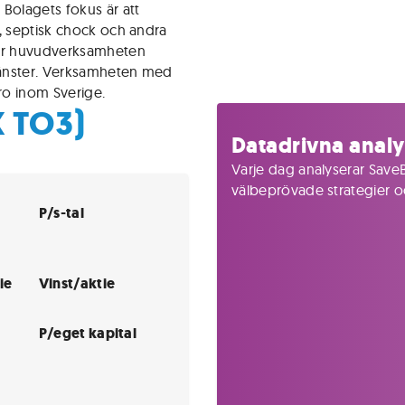
Bolagets fokus är att
, septisk chock och andra
ver huvudverksamheten
tjänster. Verksamheten med
ro inom Sverige.
 TO3)
Datadrivna analy
Varje dag analyserar SaveB
välbeprövade strategier och
P/s-tal
ie
Vinst/aktie
P/eget kapital