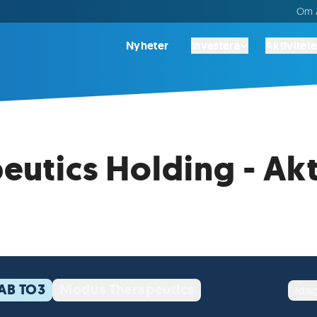
Om A
Nyheter
Investera
Aktivitete
utics Holding - Akt
 AB TO3
Modus Therapeutics
ida