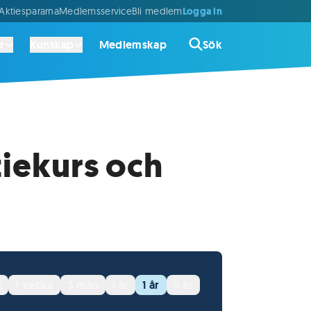
Logga in
ktiespararna
Medlemsservice
Bli medlem
r
Kunskap
Medlemskap
Sök
iekurs och
g
1 vecka
3 mån
i år
1 år
5 år