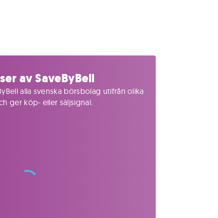
ser av SaveByBell
yBell alla svenska börsbolag utifrån olika
 ger köp- eller säljsignal.