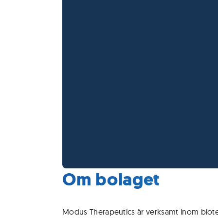
Om bolaget
Modus Therapeutics är verksamt inom biote