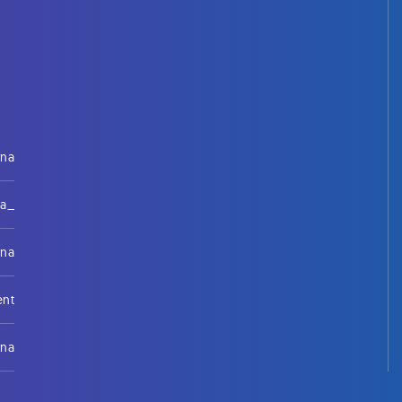
rna
na_
rna
ent
rna