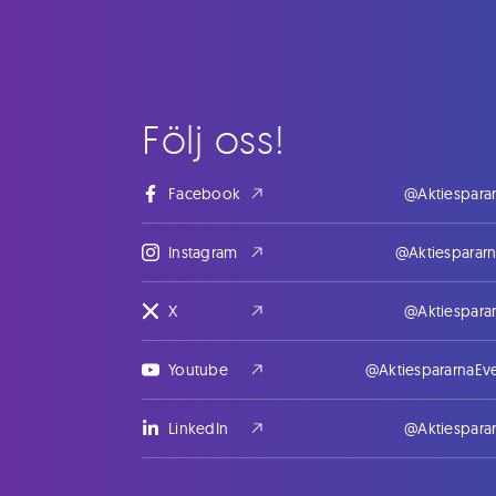
Följ oss!
Facebook
@Aktiespara
Instagram
@Aktiesparar
X
@Aktiespara
Youtube
@AktiespararnaEv
LinkedIn
@Aktiespara