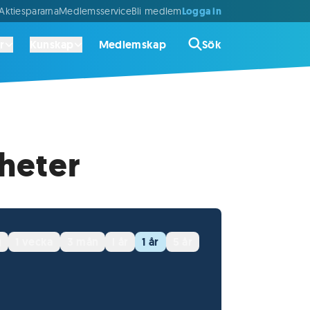
Logga in
ktiespararna
Medlemsservice
Bli medlem
r
Kunskap
Medlemskap
Sök
heter
g
1 vecka
3 mån
i år
1 år
5 år