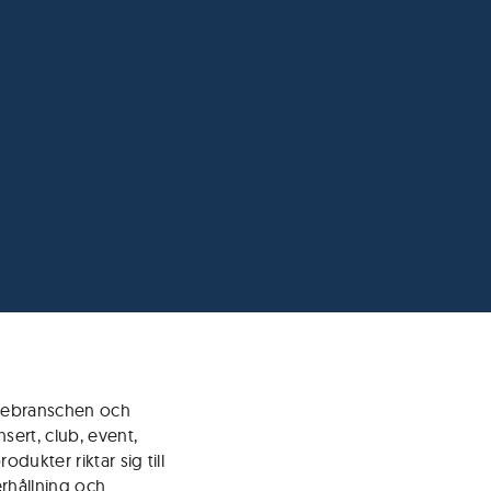
sebranschen och
sert, club, event,
odukter riktar sig till
rhållning och