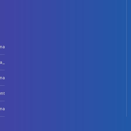
rna
na_
rna
ent
rna