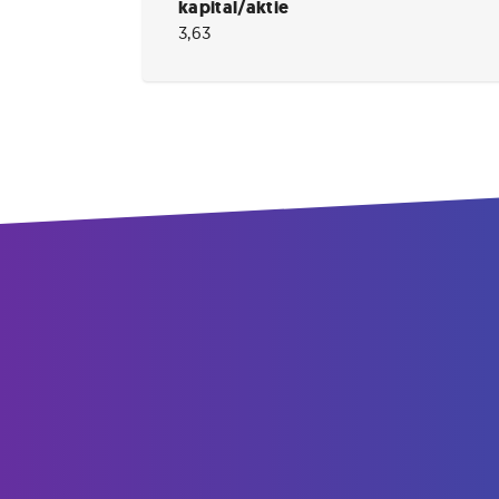
kapital/aktie
3,63