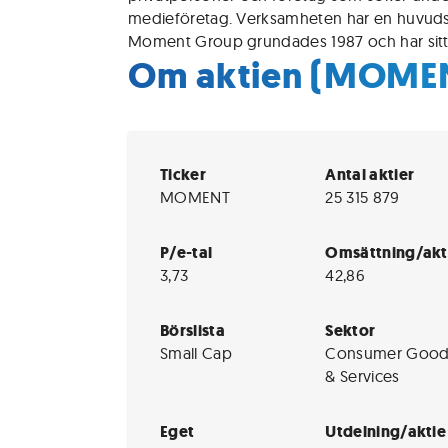
medieföretag. Verksamheten har en huvudsak
Moment Group grundades 1987 och har sitt
Om aktien (MOME
Ticker
Antal aktier
MOMENT
25 315 879
P/e-tal
Omsättning/akt
3,73
42,86
Börslista
Sektor
Small Cap
Consumer Good
& Services
Eget
Utdelning/aktie