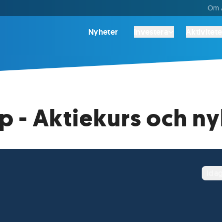
Om A
Nyheter
Investera
Aktivitete
- Aktiekurs och ny
ida