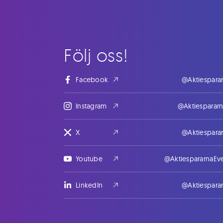
Följ oss!
Facebook
@Aktiespara
Instagram
@Aktiesparar
X
@Aktiespara
Youtube
@AktiespararnaEv
LinkedIn
@Aktiespara