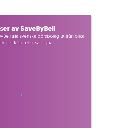
ser av SaveByBell
yBell alla svenska börsbolag utifrån olika
 ger köp- eller säljsignal.