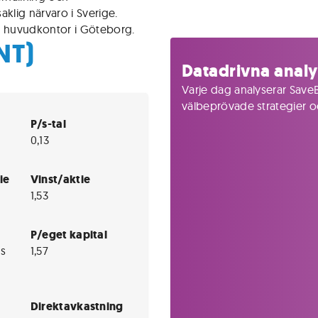
lig närvaro i Sverige.
 huvudkontor i Göteborg.
NT)
Datadrivna analy
Varje dag analyserar SaveB
välbeprövade strategier och
P/s-tal
0,13
ie
Vinst/aktie
1,53
P/eget kapital
s
1,57
Direktavkastning