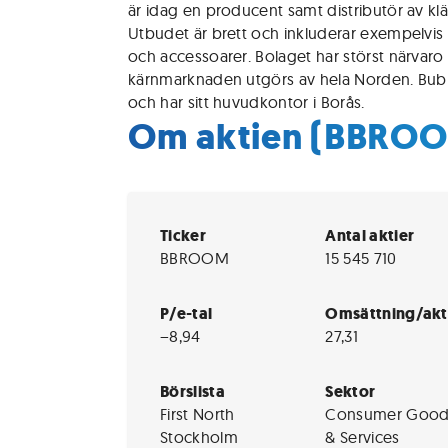
är idag en producent samt distributör av kl
Utbudet är brett och inkluderar exempelvis 
och accessoarer. Bolaget har störst närvaro
kärnmarknaden utgörs av hela Norden. Bu
och har sitt huvudkontor i Borås.
Om aktien (BBRO
Ticker
Antal aktier
BBROOM
15 545 710
P/e-tal
Omsättning/akt
−8,94
27,31
Börslista
Sektor
First North
Consumer Good
Stockholm
& Services