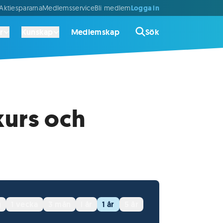
Logga in
ktiespararna
Medlemsservice
Bli medlem
r
Kunskap
Medlemskap
Sök
urs och
g
1 vecka
3 mån
i år
1 år
5 år