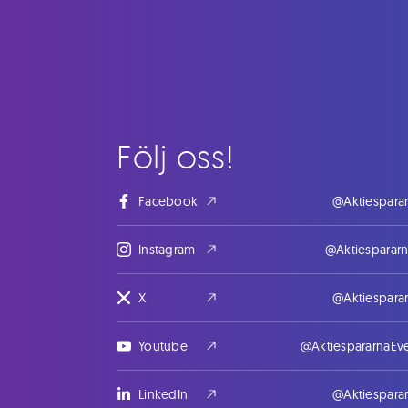
Följ oss!
Facebook
@Aktiespara
Instagram
@Aktiesparar
X
@Aktiespara
Youtube
@AktiespararnaEv
LinkedIn
@Aktiespara