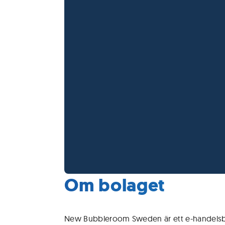
Om bolaget
New Bubbleroom Sweden är ett e-handels