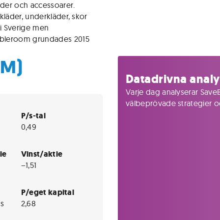
äder och accessoarer.
kläder, underkläder, skor
 i Sverige men
bbleroom grundades 2015
OM)
Datadrivna analy
Varje dag analyserar SaveB
välbeprövade strategier och
P/s-tal
0,49
ie
Vinst/aktie
−1,51
P/eget kapital
s
2,68