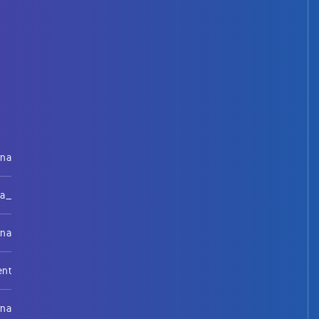
rna
na_
rna
ent
rna