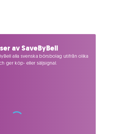
ser av SaveByBell
yBell alla svenska börsbolag utifrån olika
 ger köp- eller säljsignal.