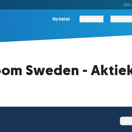
Om A
Nyheter
Investera
Aktivitete
om Sweden - Aktiek
ida