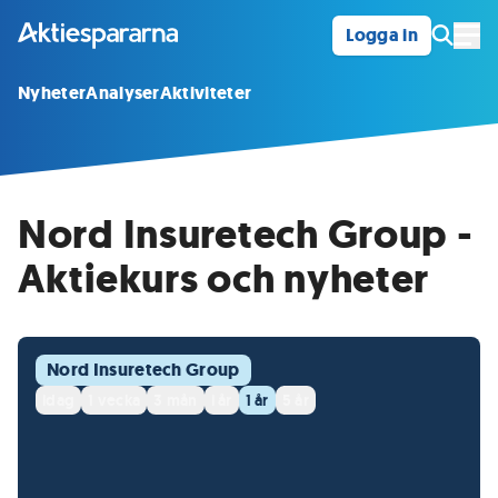
Logga in
Öpp
Nyheter
Analyser
Aktiviteter
Nord Insuretech Group -
Aktiekurs och nyheter
Nord Insuretech Group
idag
1 vecka
3 mån
i år
1 år
5 år