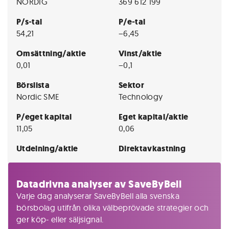
NORDIG
369 612 199
P/s-tal
P/e-tal
54,21
−6,45
Omsättning/aktie
Vinst/aktie
0,01
−0,1
Börslista
Sektor
Nordic SME
Technology
P/eget kapital
Eget kapital/aktie
11,05
0,06
Utdelning/aktie
Direktavkastning
Datadrivna analyser av SaveByBell
Varje dag analyserar SaveByBell alla svenska
börsbolag utifrån olika välbeprövade strategier och
ger köp- eller säljsignal.