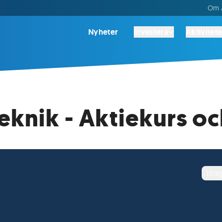
Om A
Nyheter
Investera
Aktivitete
eknik - Aktiekurs oc
ida