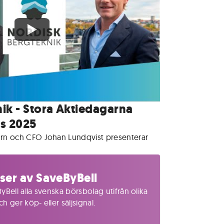
ik - Stora Aktiedagarna
rs 2025
Örn och CFO Johan Lundqvist presenterar
ser av SaveByBell
yBell alla svenska börsbolag utifrån olika
 ger köp- eller säljsignal.