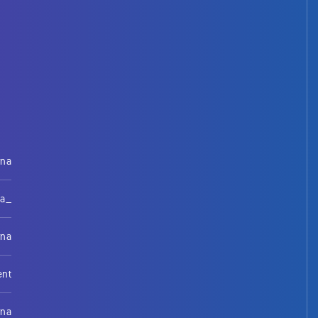
rna
na_
rna
ent
rna