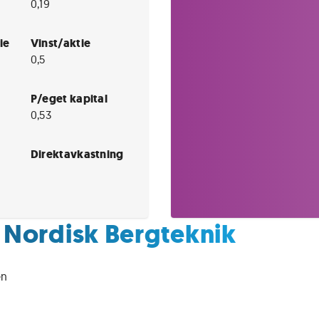
0,19
ie
Vinst/aktie
0,5
P/eget kapital
0,53
Direktavkastning
 Nordisk Bergteknik
n 