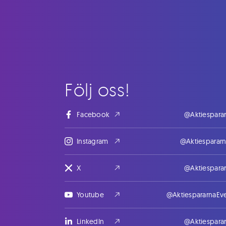
Följ oss!
Facebook
@Aktiespara
Instagram
@Aktiesparar
X
@Aktiespara
Youtube
@AktiespararnaEv
LinkedIn
@Aktiespara