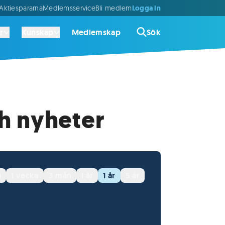
Logga in
ktiespararna
Medlemsservice
Bli medlem
r
Kunskap
Medlemskap
Sök
h nyheter
g
1 vecka
3 mån
i år
1 år
5 år