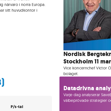
ig närvaro i norra Europa.
ar sitt huvudkontor i
Nordisk Bergtekn
Stockholm 11 ma
Vice koncernchef Victor 
bolaget.
B)
Datadrivna analy
Varje dag analyserar SaveB
välbeprövade strategier och
P/s-tal