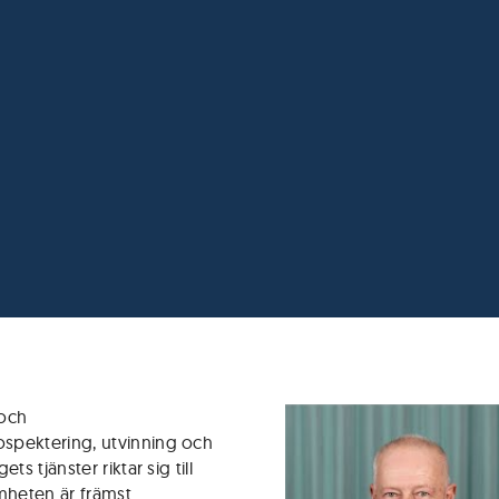
 och
spektering, utvinning och
s tjänster riktar sig till
mheten är främst