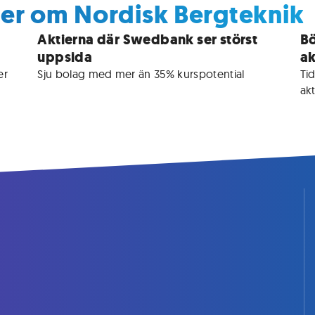
ser om Nordisk Bergteknik
Aktierna där Swedbank ser störst
Bö
uppsida
ak
r 
Sju bolag med mer än 35% kurspotential
Tid
akt