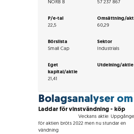
NORB B
57 237 867
P/e-tal
Omsättning/akt
22,5
60,29
Börslista
Sektor
Small Cap
Industrials
Eget
Utdelning/aktie
kapital/aktie
21,41
Bolagsanalyser om
Laddar för vinstvändning - köp
För medlemmar • 
Veckans aktie: Uppgånge
för aktien bröts 2022 men nu stundar en 
vändning