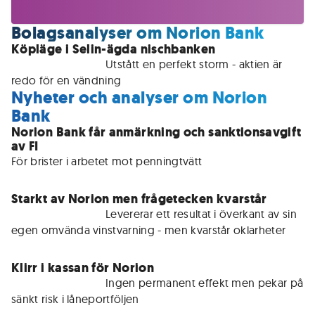
Bolagsanalyser om Norion Bank
Köpläge i Selin-ägda nischbanken
För medlemmar • 
Utstått en perfekt storm - aktien är 
redo för en vändning
Nyheter och analyser om Norion
Bank
Norion Bank får anmärkning och sanktionsavgift
av FI
För brister i arbetet mot penningtvätt
Starkt av Norion men frågetecken kvarstår
För medlemmar • 
Levererar ett resultat i överkant av sin 
egen omvända vinstvarning - men kvarstår oklarheter
Klirr i kassan för Norion
För medlemmar • 
Ingen permanent effekt men pekar på 
sänkt risk i låneportföljen