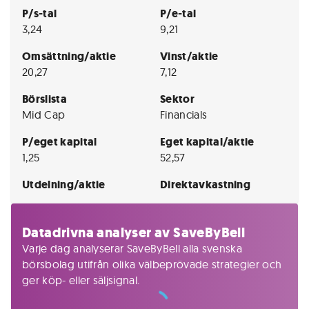
P/s-tal
P/e-tal
3,24
9,21
Omsättning/aktie
Vinst/aktie
20,27
7,12
Börslista
Sektor
Mid Cap
Financials
P/eget kapital
Eget kapital/aktie
1,25
52,57
Utdelning/aktie
Direktavkastning
Datadrivna analyser av SaveByBell
Varje dag analyserar SaveByBell alla svenska
börsbolag utifrån olika välbeprövade strategier och
ger köp- eller säljsignal.