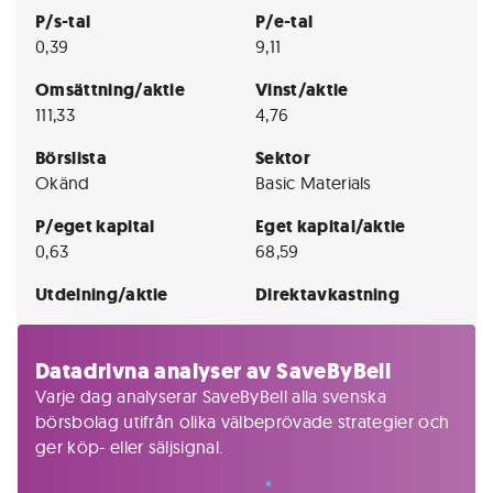
P/s-tal
P/e-tal
0,39
9,11
Omsättning/aktie
Vinst/aktie
111,33
4,76
Börslista
Sektor
Okänd
Basic Materials
P/eget kapital
Eget kapital/aktie
0,63
68,59
Utdelning/aktie
Direktavkastning
Datadrivna analyser av SaveByBell
Varje dag analyserar SaveByBell alla svenska
börsbolag utifrån olika välbeprövade strategier och
ger köp- eller säljsignal.