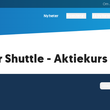
Om A
Nyheter
Investera
Aktivitete
 Shuttle - Aktiekurs
ida