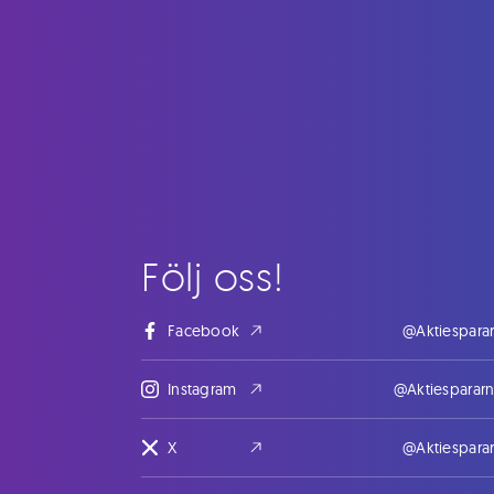
Följ oss!
Facebook
@Aktiespara
Instagram
@Aktiesparar
X
@Aktiespara