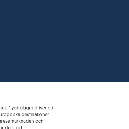
et. Flygbolaget driver ett
europeiska destinationer.
ygresemarknaden och
 inrikes och