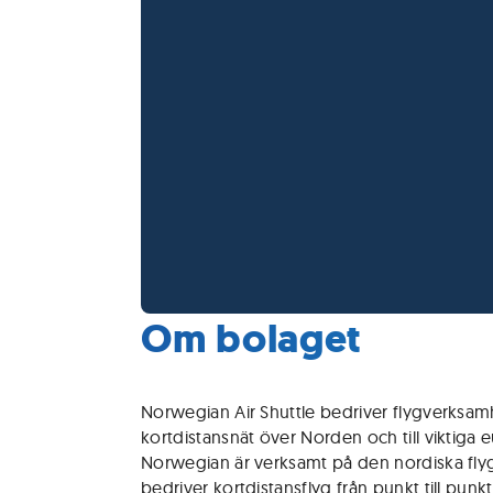
Om bolaget
Norwegian Air Shuttle bedriver flygverksamh
kortdistansnät över Norden och till viktiga 
Norwegian är verksamt på den nordiska fl
bedriver kortdistansflyg från punkt till punkt