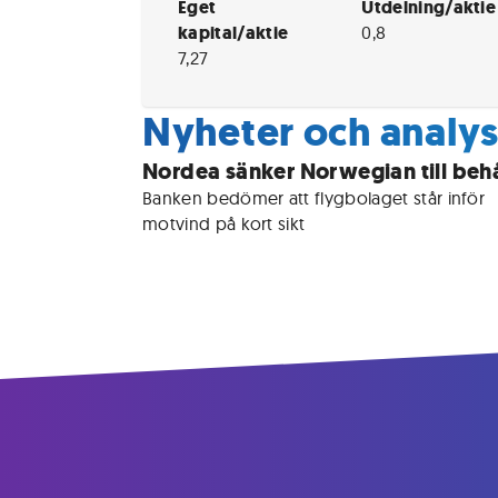
Eget
Utdelning/aktie
kapital/aktie
0,8
7,27
Nyheter och analys
Nordea sänker Norwegian till behå
Banken bedömer att flygbolaget står inför 
motvind på kort sikt