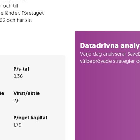
och till
e länder. Företaget
2 och har sitt
Datadrivna analy
Varje dag analyserar SaveB
välbeprövade strategier och
P/s-tal
0,36
ie
Vinst/aktie
2,6
P/eget kapital
1,79