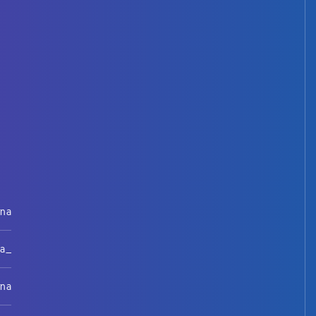
rna
na_
rna