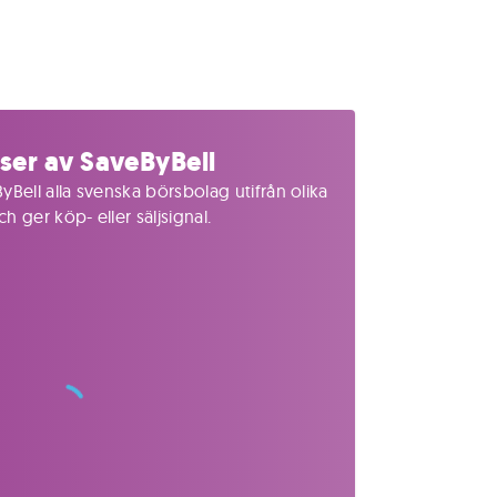
ser av SaveByBell
yBell alla svenska börsbolag utifrån olika
 ger köp- eller säljsignal.