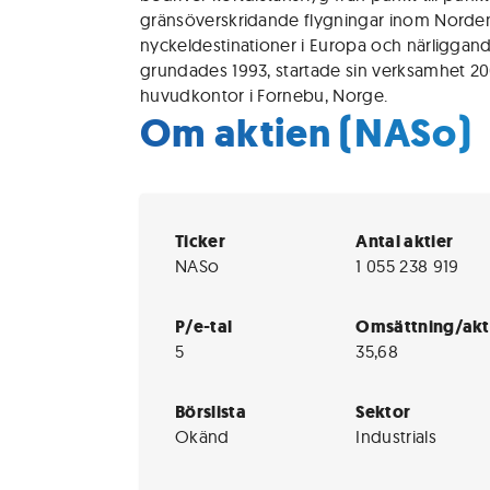
gränsöverskridande flygningar inom Norden 
nyckeldestinationer i Europa och närliggand
grundades 1993, startade sin verksamhet 200
huvudkontor i Fornebu, Norge.
Om aktien (NASo)
Ticker
Antal aktier
NASo
1 055 238 919
P/e-tal
Omsättning/akt
5
35,68
Börslista
Sektor
Okänd
Industrials