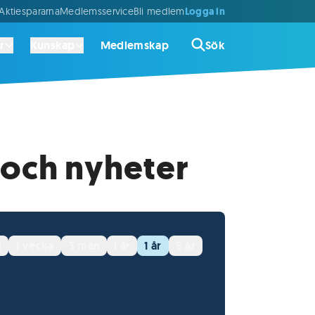
Logga in
ktiespararna
Medlemsservice
Bli medlem
r
Kunskap
Medlemskap
Sök
 och nyheter
g
1 vecka
3 mån
i år
1 år
5 år