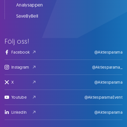
Analysappen
SaveByBell
Följ oss!
Facebook
@Aktiespararna
Instagram
@Aktiespararna_
X
@Aktiespararna
Youtube
@AktiespararnaEvent
LinkedIn
@Aktiespararna