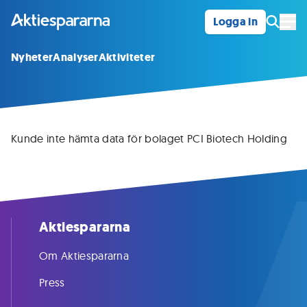
Logga in
Öpp
Nyheter
Analyser
Aktiviteter
Kunde inte hämta data för bolaget PCI Biotech Holding
Aktiespararna
Om Aktiespararna
Press