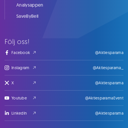
Analysappen
SaveByBell
Följ oss!
Facebook
@Aktiespararna
Instagram
@Aktiespararna_
X
@Aktiespararna
Youtube
@AktiespararnaEvent
LinkedIn
@Aktiespararna