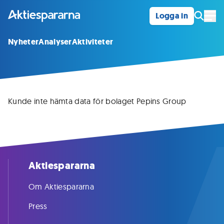
Logga in
Öpp
Nyheter
Analyser
Aktiviteter
Kunde inte hämta data för bolaget Pepins Group
Aktiespararna
Om Aktiespararna
Press