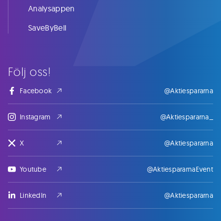
Analysappen
SaveByBell
Följ oss!
Facebook
@Aktiespararna
Instagram
@Aktiespararna_
X
@Aktiespararna
Youtube
@AktiespararnaEvent
LinkedIn
@Aktiespararna