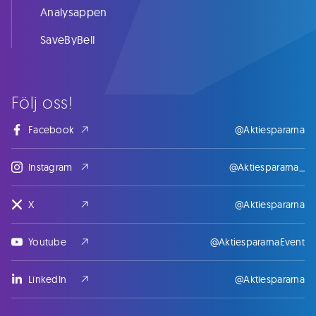
Analysappen
SaveByBell
Följ oss!
Facebook
@Aktiespararna
Instagram
@Aktiespararna_
X
@Aktiespararna
Youtube
@AktiespararnaEvent
LinkedIn
@Aktiespararna