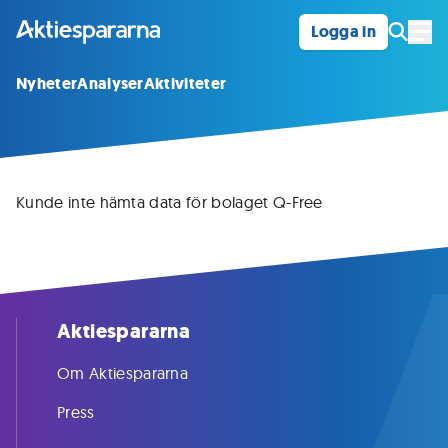
Logga in
Öpp
Nyheter
Analyser
Aktiviteter
Kunde inte hämta data för bolaget Q-Free
Aktiespararna
Om Aktiespararna
Press