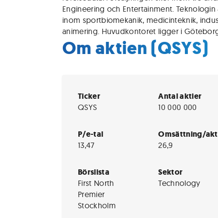
Engineering och Entertainment. Teknologin
inom sportbiomekanik, medicinteknik, indust
animering. Huvudkontoret ligger i Götebor
Om aktien (QSYS)
Ticker
Antal aktier
QSYS
10 000 000
P/e-tal
Omsättning/akt
13,47
26,9
Börslista
Sektor
First North
Technology
Premier
Stockholm