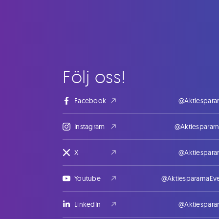
Följ oss!
Facebook
@Aktiespara
Instagram
@Aktiesparar
X
@Aktiespara
Youtube
@AktiespararnaEv
LinkedIn
@Aktiespara