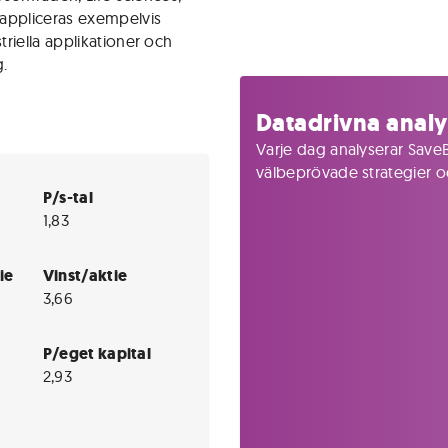
 appliceras exempelvis
riella applikationer och
g.
Datadrivna analy
Varje dag analyserar SaveB
välbeprövade strategier och
P/s-tal
1,83
ie
Vinst/aktie
3,66
P/eget kapital
2,93