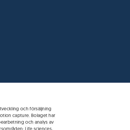
tveckling och försäljning
tion capture. Bolaget har
bearbetning och analys av
ärsområden; Life sciences,