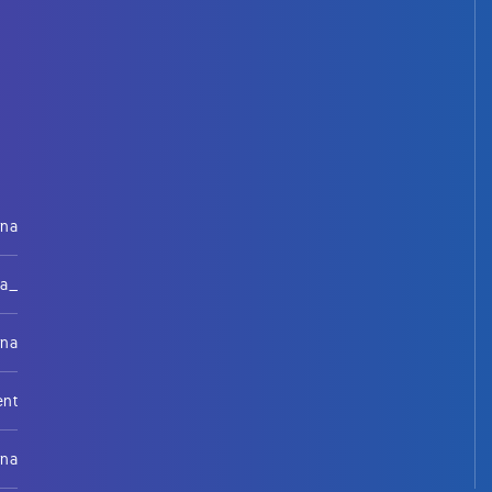
rna
na_
rna
ent
rna