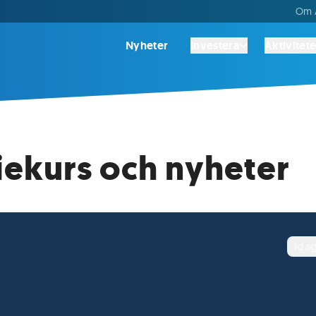
Om A
Nyheter
Investera
Aktivitete
iekurs och nyheter
ida