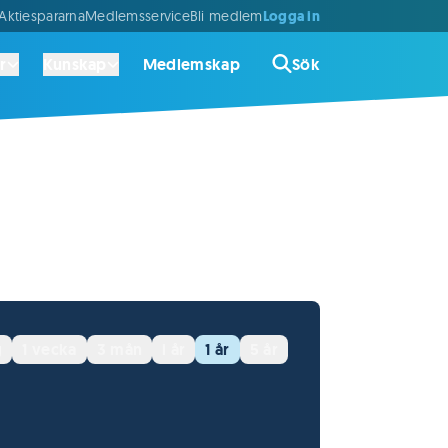
Logga in
ktiespararna
Medlemsservice
Bli medlem
r
Kunskap
Medlemskap
Sök
g
1 vecka
3 mån
i år
1 år
5 år