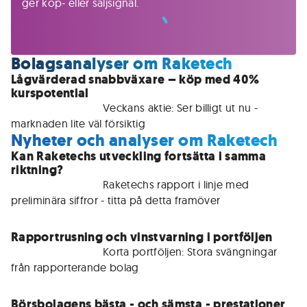
ger köp- eller säljsignal.
Bolagsanalyser om Raketech
Lågvärderad snabbväxare – köp med 40%
kurspotential
För medlemmar • 
Veckans aktie: Ser billigt ut nu - 
marknaden lite väl försiktig 
Nyheter och analyser om Raketech
Kan Raketechs utveckling fortsätta i samma
riktning?
För medlemmar • 
Raketechs rapport i linje med 
preliminära siffror - titta på detta framöver
Rapportrusning och vinstvarning i portföljen
För medlemmar • 
Korta portföljen: Stora svängningar 
från rapporterande bolag
Börsbolagens bästa - och sämsta - prestationer