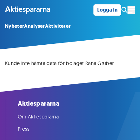
Logga in
Öpp
Nyheter
Analyser
Aktiviteter
Kunde inte hämta data för bolaget Rana Gruber
Aktiespararna
Om Aktiespararna
Press