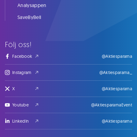
Analysappen
SaveByBell
Följ oss!
Facebook
@Aktiespararna
Instagram
@Aktiespararna_
X
@Aktiespararna
Youtube
@AktiespararnaEvent
LinkedIn
@Aktiespararna