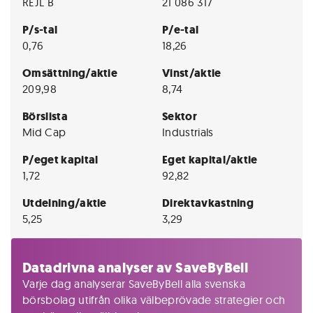
REJL B
21 086 317
P/s-tal
P/e-tal
0,76
18,26
Omsättning/aktie
Vinst/aktie
209,98
8,74
Börslista
Sektor
Mid Cap
Industrials
P/eget kapital
Eget kapital/aktie
1,72
92,82
Utdelning/aktie
Direktavkastning
5,25
3,29
Datadrivna analyser av SaveByBell
Varje dag analyserar SaveByBell alla svenska
börsbolag utifrån olika välbeprövade strategier och