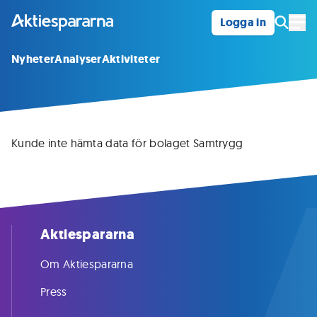
Logga in
Öpp
Nyheter
Analyser
Aktiviteter
Kunde inte hämta data för bolaget Samtrygg
Aktiespararna
Om Aktiespararna
Press