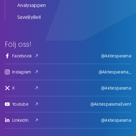
Analysappen
SaveByBell
Följ oss!
Facebook
@Aktiespararna
Instagram
@Aktiespararna_
X
@Aktiespararna
Youtube
@AktiespararnaEvent
LinkedIn
@Aktiespararna