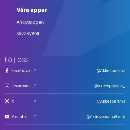
Våra appar
Analysappen
SaveByBell
Följ oss!
Facebook
@Aktiespararna
Instagram
@Aktiespararna_
X
@Aktiespararna
Youtube
@AktiespararnaEvent