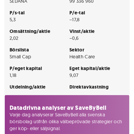
SEDANA
99 336 960
P/s-tal
P/e-tal
5,3
−17,8
Omsättning/aktie
Vinst/aktie
2,02
−0,6
Börslista
Sektor
Small Cap
Health Care
P/eget kapital
Eget kapital/aktie
1,18
9,07
Utdelning/aktie
Direktavkastning
Datadrivna analyser av SaveByBell
Varje dag analyserar SaveByBell alla svenska
börsbolag utifrån olika välbeprövade strategier och
ger köp- eller säljsignal.