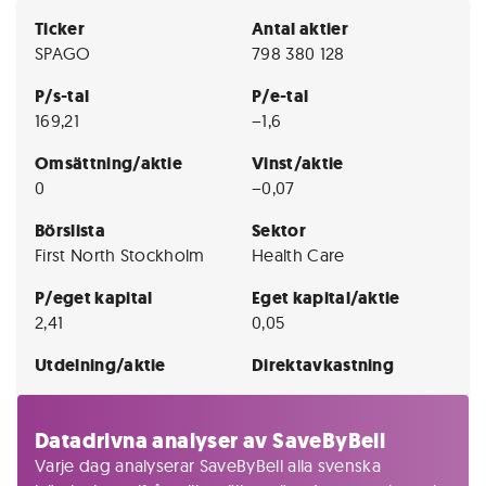
Ticker
Antal aktier
SPAGO
798 380 128
P/s-tal
P/e-tal
169,21
−1,6
Omsättning/aktie
Vinst/aktie
0
−0,07
Börslista
Sektor
First North Stockholm
Health Care
P/eget kapital
Eget kapital/aktie
2,41
0,05
Utdelning/aktie
Direktavkastning
Datadrivna analyser av SaveByBell
Varje dag analyserar SaveByBell alla svenska