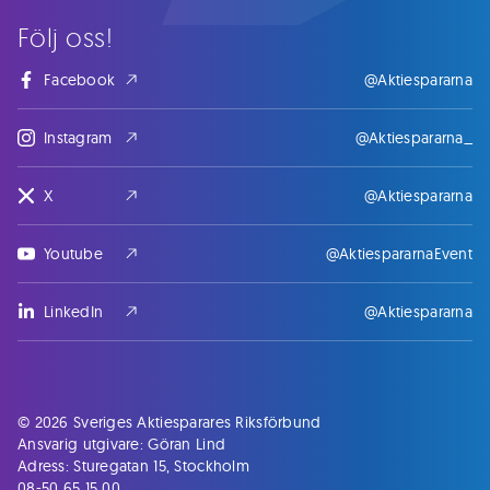
Följ oss!
Facebook
@Aktiespararna
Instagram
@Aktiespararna_
X
@Aktiespararna
Youtube
@AktiespararnaEvent
LinkedIn
@Aktiespararna
© 2026 Sveriges Aktiesparares Riksförbund
Ansvarig utgivare: Göran Lind
Adress: Sturegatan 15, Stockholm
08-50 65 15 00