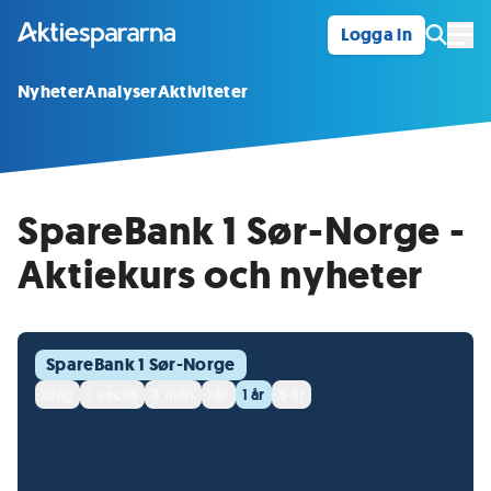
Logga in
Öpp
Nyheter
Analyser
Aktiviteter
SpareBank 1 Sør-Norge -
Aktiekurs och nyheter
SpareBank 1 Sør-Norge
idag
1 vecka
3 mån
i år
1 år
5 år