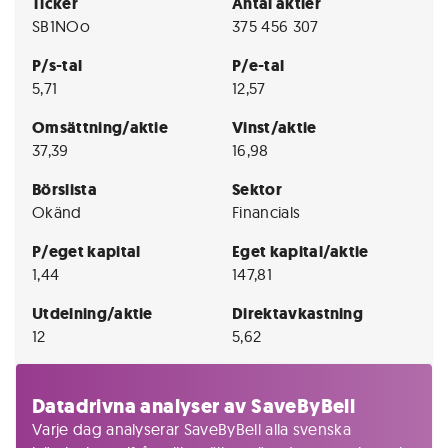
Ticker
Antal aktier
SB1NOo
375 456 307
P/s-tal
P/e-tal
5,71
12,57
Omsättning/aktie
Vinst/aktie
37,39
16,98
Börslista
Sektor
Okänd
Financials
P/eget kapital
Eget kapital/aktie
1,44
147,81
Utdelning/aktie
Direktavkastning
12
5,62
Datadrivna analyser av SaveByBell
Varje dag analyserar SaveByBell alla svenska