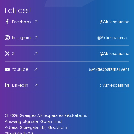
Följ oss!
Facebook
@Aktiespararna
Instagram
@Aktiespararna_
X
@Aktiespararna
Youtube
@AktiespararnaEvent
LinkedIn
@Aktiespararna
© 2026 Sveriges Aktiesparares Riksförbund
Ansvarig utgivare: Göran Lind
Adress: Sturegatan 15, Stockholm
08-50 65 15 00