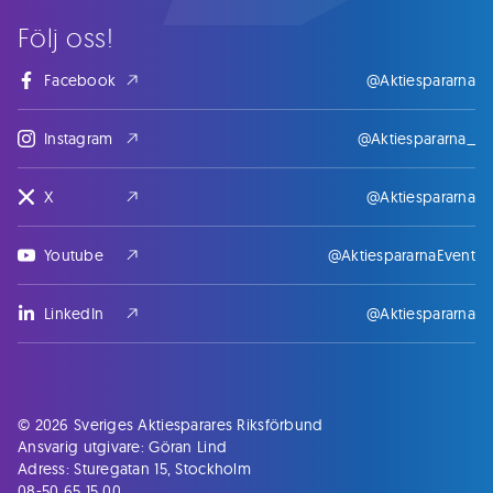
Följ oss!
Facebook
@Aktiespararna
Instagram
@Aktiespararna_
X
@Aktiespararna
Youtube
@AktiespararnaEvent
LinkedIn
@Aktiespararna
© 2026 Sveriges Aktiesparares Riksförbund
Ansvarig utgivare: Göran Lind
Adress: Sturegatan 15, Stockholm
08-50 65 15 00