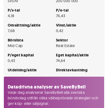
SVEAF
200 000 000
P/s-tal
P/e-tal
4,18
76,43
Omsättning/aktie
Vinst/aktie
7,68
0,42
Börslista
Sektor
Mid Cap
Real Estate
P/eget kapital
Eget kapital/aktie
0,43
74,64
Utdelning/aktie
Direktavkastning
Datadrivna analyser av SaveByBell
Varje dag analyserar SaveByBell alla svenska
börsbolag utifrån olika välbeprövade strategier och
ger köp- eller säljsignal.