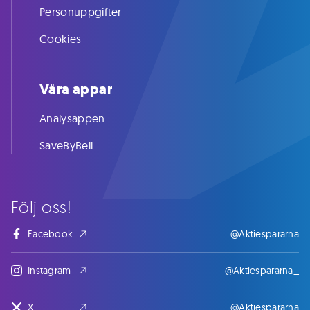
Personuppgifter
Cookies
Våra appar
Analysappen
SaveByBell
Följ oss!
Facebook
@Aktiespararna
Instagram
@Aktiespararna_
X
@Aktiespararna