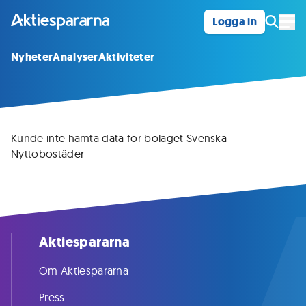
Logga in
Öpp
Nyheter
Analyser
Aktiviteter
Kunde inte hämta data för bolaget Svenska
Nyttobostäder
Aktiespararna
Om Aktiespararna
Press