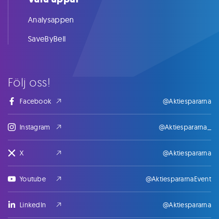
Analysappen
SaveByBell
Följ oss!
Facebook
@Aktiespararna
Instagram
@Aktiespararna_
X
@Aktiespararna
Youtube
@AktiespararnaEvent
LinkedIn
@Aktiespararna