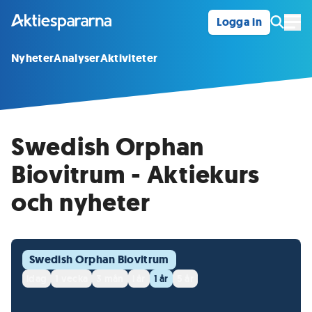
Logga in
Öpp
Nyheter
Analyser
Aktiviteter
Swedish Orphan
Biovitrum - Aktiekurs
och nyheter
Swedish Orphan Biovitrum
idag
1 vecka
3 mån
i år
1 år
5 år