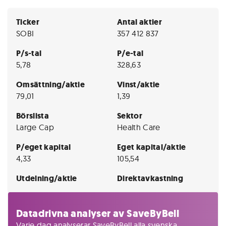
Ticker
Antal aktier
SOBI
357 412 837
P/s-tal
P/e-tal
5,78
328,63
Omsättning/aktie
Vinst/aktie
79,01
1,39
Börslista
Sektor
Large Cap
Health Care
P/eget kapital
Eget kapital/aktie
4,33
105,54
Utdelning/aktie
Direktavkastning
Datadrivna analyser av SaveByBell
Varje dag analyserar SaveByBell alla svenska