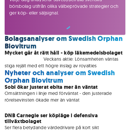
börsbolag utifrån olika välbeprövade strategier och
ger köp- eller säljsignal.
Bolagsanalyser om Swedish Orphan
Biovitrum
Mycket går åt rätt håll - köp läkemedelsbolaget
För medlemmar • 
Veckans aktie: Lönsamheten väntas 
stiga rejält med ett högre inslag av royalties
Nyheter och analyser om Swedish
Orphan Biovitrum
Sobi ökar justerat ebita mer än väntat
Omsättningen i linje med förväntat - den justerade 
rörelsevinsten ökade mer än väntat
DNB Carnegie ser köpläge i defensiva
tillväxtbolaget
Ser flera betydande värdedrivare på kort sikt