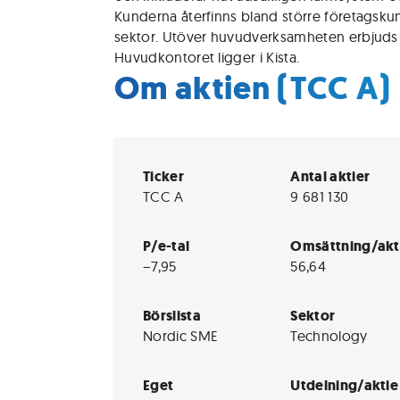
Kunderna återfinns bland större företagskun
sektor. Utöver huvudverksamheten erbjuds 
Huvudkontoret ligger i Kista.
Om aktien (TCC A)
Ticker
Antal aktier
TCC A
9 681 130
P/e-tal
Omsättning/akt
−7,95
56,64
Börslista
Sektor
Nordic SME
Technology
Eget
Utdelning/aktie