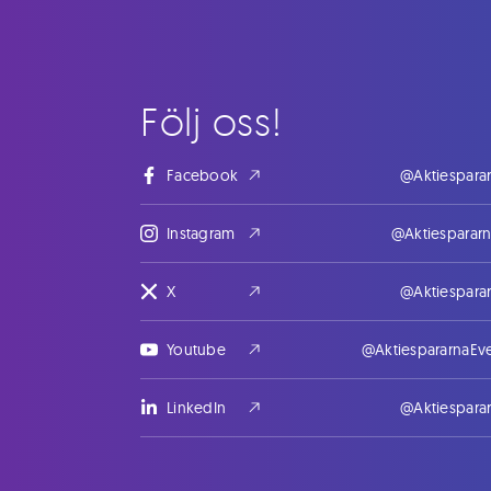
Följ oss!
Facebook
@Aktiespara
Instagram
@Aktiesparar
X
@Aktiespara
Youtube
@AktiespararnaEv
LinkedIn
@Aktiespara