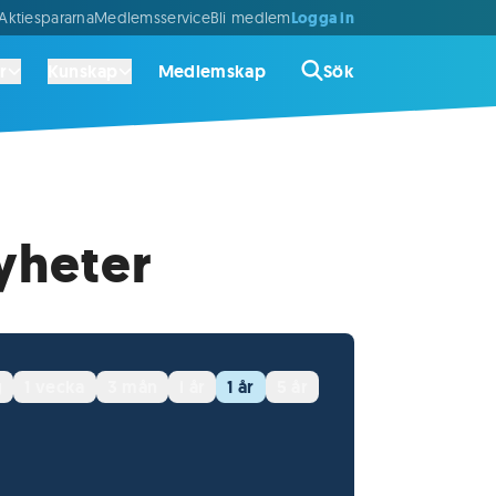
Logga in
ktiespararna
Medlemsservice
Bli medlem
r
Kunskap
Medlemskap
Sök
yheter
g
1 vecka
3 mån
i år
1 år
5 år