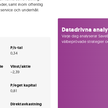
der, samt inom offentlig
service och underhåll.
Datadrivna analy
Varje dag analyserar SaveB
välbeprövade strategier och
P/s-tal
0,34
ie
Vinst/aktie
−2,39
P/eget kapital
0,81
Direktavkastning