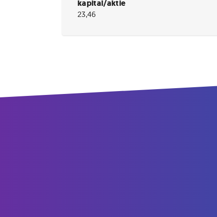
kapital/aktie
23,46