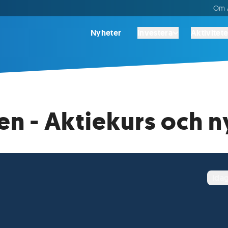
Om A
Nyheter
Investera
Aktivitete
 - Aktiekurs och n
ida