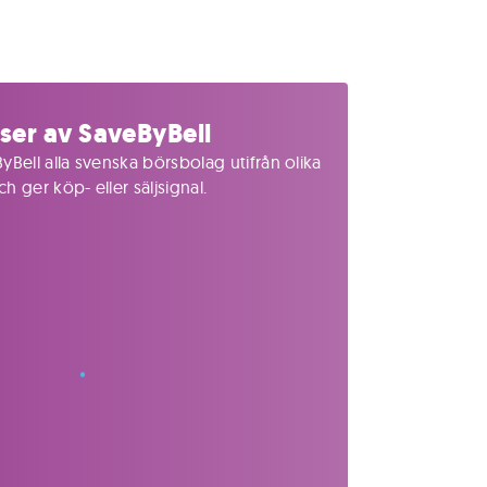
ser av SaveByBell
yBell alla svenska börsbolag utifrån olika
 ger köp- eller säljsignal.