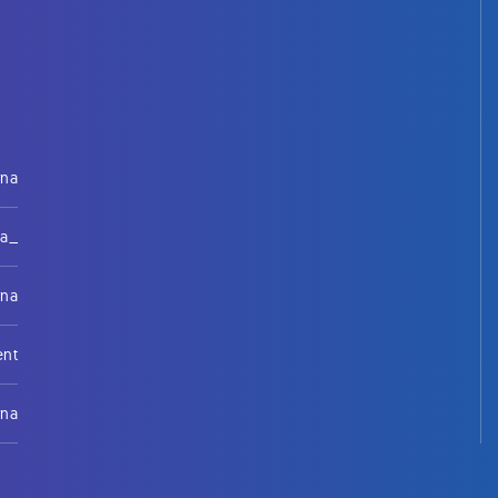
rna
na_
rna
ent
rna