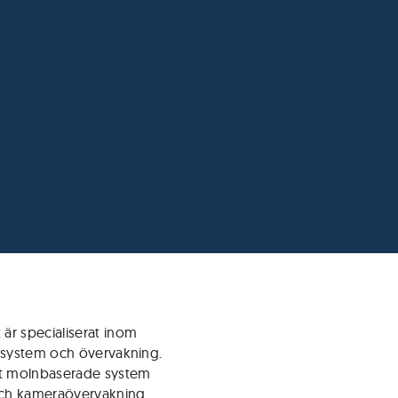
är specialiserat inom
tssystem och övervakning.
amt molnbaserade system
och kameraövervakning.