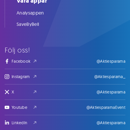
Våra appar
Analysappen
SaveByBell
Följ oss!
Facebook
@Aktiespararna
Instagram
@Aktiespararna_
X
@Aktiespararna
Youtube
@AktiespararnaEvent
LinkedIn
@Aktiespararna