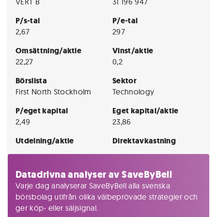
VERT B
31 196 947
P/s-tal
P/e-tal
2,67
297
Omsättning/aktie
Vinst/aktie
22,27
0,2
Börslista
Sektor
First North Stockholm
Technology
P/eget kapital
Eget kapital/aktie
2,49
23,86
Utdelning/aktie
Direktavkastning
Datadrivna analyser av SaveByBell
Varje dag analyserar SaveByBell alla svenska
börsbolag utifrån olika välbeprövade strategier och
ger köp- eller säljsignal.