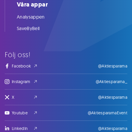
Våra appar
Analysappen
SaveByBell
Följ oss!
Facebook
@Aktiespararna
Instagram
@Aktiespararna_
X
@Aktiespararna
Youtube
@AktiespararnaEvent
LinkedIn
@Aktiespararna