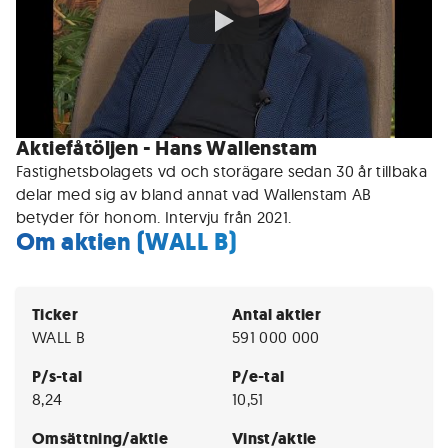
Aktiefåtöljen - Hans Wallenstam
Fastighetsbolagets vd och storägare sedan 30 år tillbaka
delar med sig av bland annat vad Wallenstam AB
betyder för honom. Intervju från 2021.
Om aktien (WALL B)
Ticker
Antal aktier
WALL B
591 000 000
P/s-tal
P/e-tal
8,24
10,51
Omsättning/aktie
Vinst/aktie