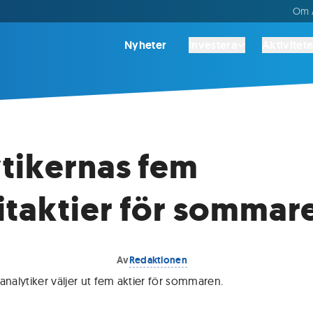
Om A
Nyheter
Investera
Aktivitete
tikernas fem
itaktier för sommar
Av
Redaktionen
analytiker väljer ut fem aktier för sommaren
.