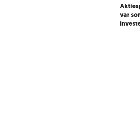
Aktiesp
var so
invest