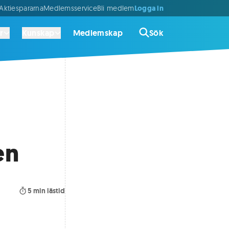
Logga in
ktiespararna
Medlemsservice
Bli medlem
r
Kunskap
Medlemskap
Sök
en
5
min lästid