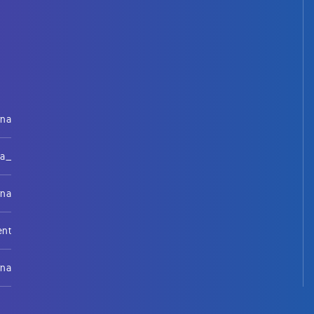
rna
na_
rna
ent
rna