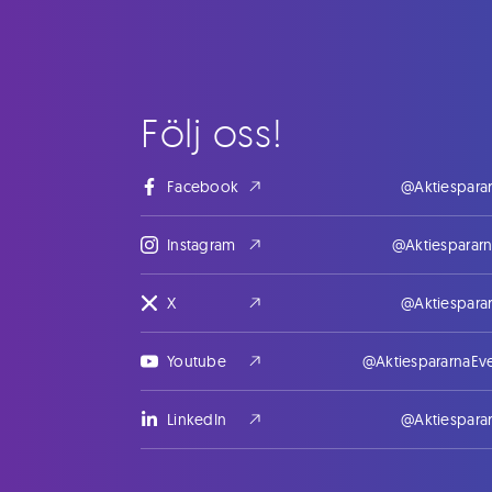
Följ oss!
Facebook
@Aktiespara
Instagram
@Aktiesparar
X
@Aktiespara
Youtube
@AktiespararnaEv
LinkedIn
@Aktiespara