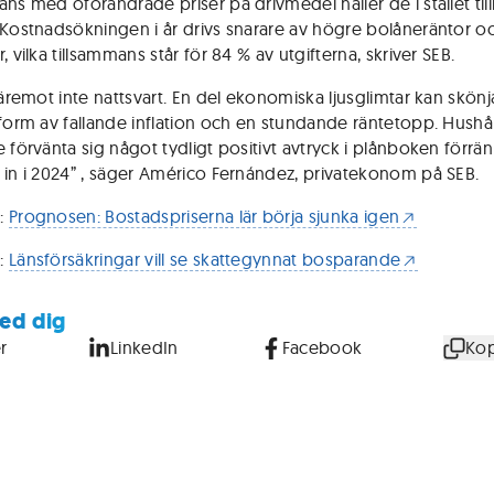
ans med oförändrade priser på drivmedel håller de i stället til
 Kostnadsökningen i år drivs snarare av högre bolåneräntor o
, vilka tillsammans står för 84 % av utgifterna, skriver SEB.
däremot inte nattsvart. En del ekonomiska ljusglimtar kan skönj
 form av fallande inflation och en stundande räntetopp. Hushå
 förvänta sig något tydligt positivt avtryck i plånboken förrän
 in i 2024” , säger Américo Fernández, privatekonom på SEB.
R
:
Prognosen: Bostadspriserna lär börja sjunka igen
R
:
Länsförsäkringar vill se skattegynnat bosparande
ed dig
r
LinkedIn
Facebook
Kop