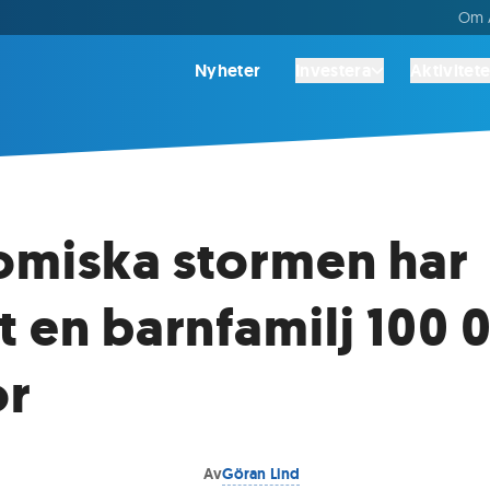
Om A
Nyheter
Investera
Aktivitete
miska stormen har
t en barnfamilj 100 
or
Av
Göran Lind