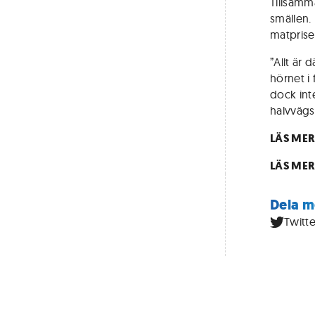
Tillsamm
smällen.
matpriser
”Allt är 
hörnet i
dock inte
halvvägs
LÄS ME
LÄS ME
Dela m
Twitte