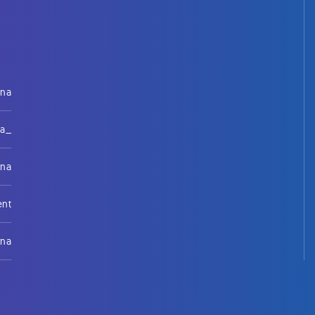
rna
na_
rna
ent
rna