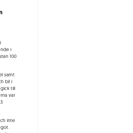
n
i
ende i
stan 100
el samt
 bil i
ick till
rna var
23
och inte
ågot.