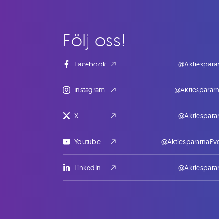
Följ oss!
Facebook
@Aktiespara
Instagram
@Aktiesparar
X
@Aktiespara
Youtube
@AktiespararnaEv
LinkedIn
@Aktiespara