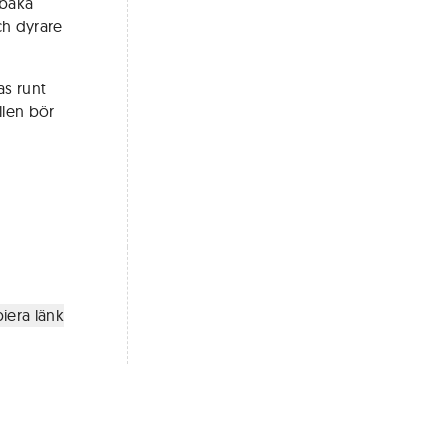
lbaka
ch dyrare
as runt
llen bör
iera länk