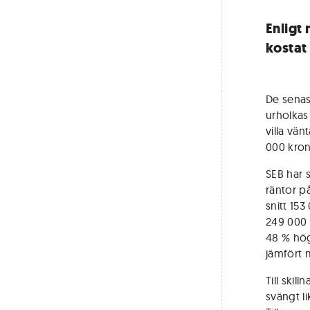
Enligt
kostat
De senas
urholkas
villa vä
000 kron
SEB har 
räntor p
snitt 15
249 000 
48 % hög
jämfört 
Till skil
svängt l