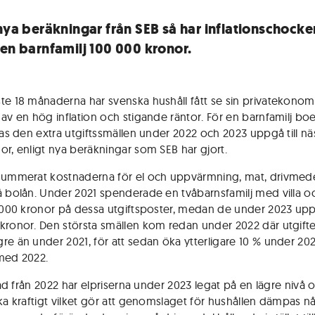
 nya beräkningar från SEB så har inflationschocke
 en barnfamilj 100 000 kronor.
te 18 månaderna har svenska hushåll fått se sin privatekonom
 av en hög inflation och stigande räntor. För en barnfamilj bo
ntas den extra utgiftssmällen under 2022 och 2023 uppgå till nä
or, enligt nya beräkningar som SEB har gjort.
summerat kostnaderna för el och uppvärmning, mat, drivmed
å bolån. Under 2021 spenderade en tvåbarnsfamilj med villa och
3 000 kronor på dessa utgiftsposter, medan de under 2023 uppg
kronor. Den största smällen kom redan under 2022 där utgifte
re än under 2021, för att sedan öka ytterligare 10 % under 20
med 2022.
lnad från 2022 har elpriserna under 2023 legat på en lägre nivå 
ika kraftigt vilket gör att genomslaget för hushållen dämpas n