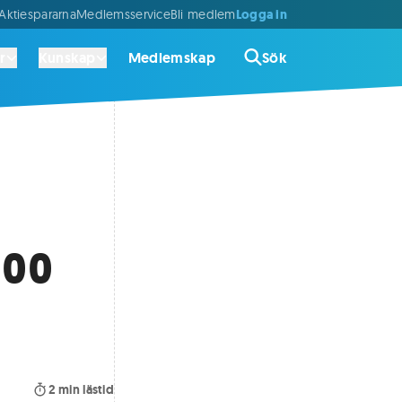
Logga in
ktiespararna
Medlemsservice
Bli medlem
r
Kunskap
Medlemskap
Sök
000
2
min lästid