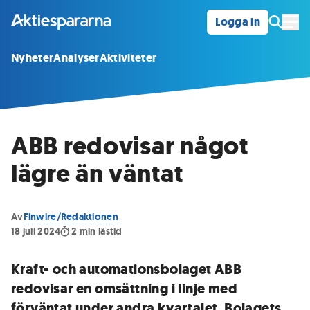
Logga in
Öpp
Nyheter
Analyser
Aktiviteter
ABB redovisar något
lägre än väntat
Av
Finwire/Redaktionen
18 juli 2024
2
min lästid
Kraft- och automationsbolaget ABB
redovisar en omsättning i linje med
förväntat under andra kvartalet. Bolagets