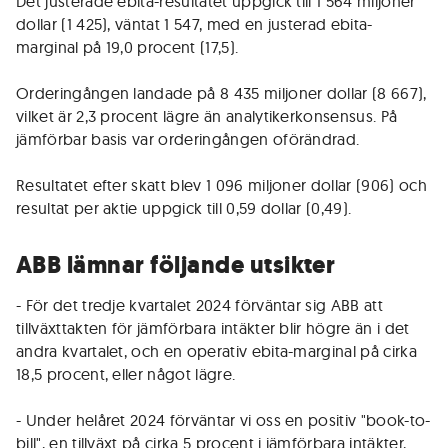
Det justerade ebita-resultatet uppgick till 1 564 miljoner
dollar (1 425), väntat 1 547, med en justerad ebita-
marginal på 19,0 procent (17,5).
Orderingången landade på 8 435 miljoner dollar (8 667),
vilket är 2,3 procent lägre än analytikerkonsensus. På
jämförbar basis var orderingången oförändrad.
Resultatet efter skatt blev 1 096 miljoner dollar (906) och
resultat per aktie uppgick till 0,59 dollar (0,49).
ABB lämnar följande utsikter
- För det tredje kvartalet 2024 förväntar sig ABB att
tillväxttakten för jämförbara intäkter blir högre än i det
andra kvartalet, och en operativ ebita-marginal på cirka
18,5 procent, eller något lägre.
- Under helåret 2024 förväntar vi oss en positiv "book-to-
bill", en tillväxt på cirka 5 procent i jämförbara intäkter,