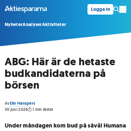
Logga in
Öpp
Nyheter
Analyser
Aktiviteter
ABG: Här är de hetaste
budkandidaterna på
börsen
Av
Elin Hanspers
30 juni 2026
1
min lästid
Under måndagen kom bud på såväl Humana