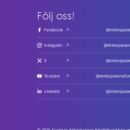
Följ oss!
Facebook
@Aktiespara
Instagram
@Aktiesparar
X
@Aktiespara
Youtube
@AktiespararnaEv
LinkedIn
@Aktiespara
© 2026 Sveriges Aktiesparares Riksförbund
Ansvar