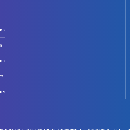
rna
na_
rna
ent
rna
ig utgivare: Göran Lind
Adress: Sturegatan 15, Stockholm
08-50 65 15 0