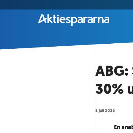
ABG: 
30% 
8 juli 2025
En sna