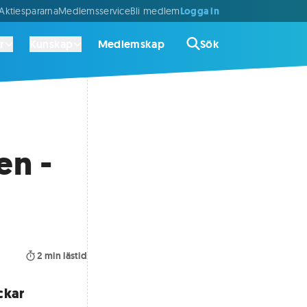
Logga in
ktiespararna
Medlemsservice
Bli medlem
r
Kunskap
Medlemskap
Sök
en -
2
min lästid
ckar