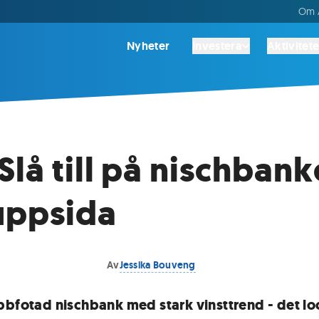
Om A
Nyheter
Investera
Aktivitete
Slå till på nischbank
uppsida
Av
Jessika Bouveng
bbfotad nischbank med stark vinsttrend - det lo