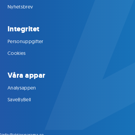
Nyhetsbrev
Integritet
Personuppgifter
Cookies
Våra appar
Analysappen
SaveByBell
0
info@aktiespararna.se