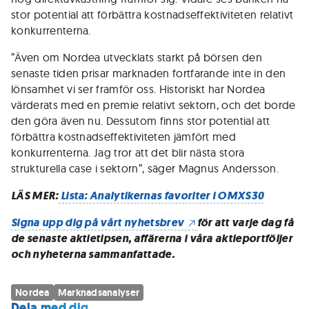
stor potential att förbättra kostnadseffektiviteten relativt
konkurrenterna.
”Även om Nordea utvecklats starkt på börsen den
senaste tiden prisar marknaden fortfarande inte in den
lönsamhet vi ser framför oss. Historiskt har Nordea
värderats med en premie relativt sektorn, och det borde
den göra även nu. Dessutom finns stor potential att
förbättra kostnadseffektiviteten jämfört med
konkurrenterna. Jag tror att det blir nästa stora
strukturella case i sektorn”, säger Magnus Andersson.
LÄS MER:
Lista: Analytikernas favoriter i OMXS30
Signa upp dig på vårt nyhetsbrev
för att varje dag få
de senaste aktietipsen, affärerna i våra aktieportföljer
och nyheterna sammanfattade.
Nordea
Marknadsanalyser
Dela med dig