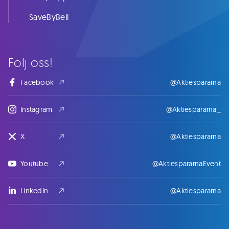
SaveByBell
Följ oss!
Facebook
@Aktiespararna
Instagram
@Aktiespararna_
X
@Aktiespararna
Youtube
@AktiespararnaEvent
LinkedIn
@Aktiespararna