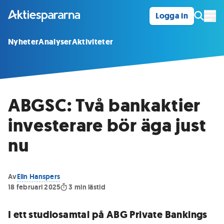
Logga in
Öpp
Nyheter
Analyser
Aktiviteter
ABGSC: Två bankaktier
investerare bör äga just
nu
Av
Elin Hanspers
18 februari 2025
3
min lästid
I ett studiosamtal på ABG Private Bankings