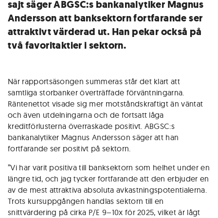
sajt säger ABGSC:s bankanalytiker Magnus
Andersson att banksektorn fortfarande ser
attraktivt värderad ut. Han pekar också på
två favoritaktier i sektorn.
När rapportsäsongen summeras står det klart att
samtliga storbanker överträffade förväntningarna.
Räntenettot visade sig mer motståndskraftigt än väntat
och även utdelningarna och de fortsatt låga
kreditförlusterna överraskade positivt. ABGSC:s
bankanalytiker Magnus Andersson säger att han
fortfarande ser positivt på sektorn.
”Vi har varit positiva till banksektorn som helhet under en
längre tid, och jag tycker fortfarande att den erbjuder en
av de mest attraktiva absoluta avkastningspotentialerna.
Trots kursuppgången handlas sektorn till en
snittvärdering på cirka P/E 9–10x för 2025, vilket är lågt