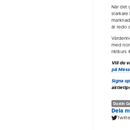
När det 
starkare
marknads
är redo at
Värderin
med nord
riktkurs 
Vill du 
på Mess
Signa up
aktietip
Dustin G
Dela m
Twitte