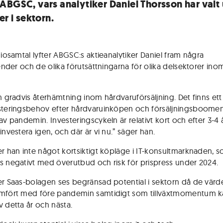
ABGSC, vars analytiker Daniel Thorsson har valt 
er i sektorn.
diosamtal lyfter ABGSC:s aktieanalytiker Daniel fram några
render och de olika förutsättningarna för olika delsektorer ino
en gradvis återhämtning inom hårdvaruförsäljning. Det finns ett
steringsbehov efter hårdvaruinköpen och försäljningsboom
av pandemin. Investeringscykeln är relativt kort och efter 3-4 
investera igen, och där är vi nu.” säger han.
er han inte något kortsiktigt köpläge i IT-konsultmarknaden, 
s negativt med överutbud och risk för prispress under 2024.
er Saas-bolagen ses begränsad potential i sektorn då de värd
ämfört med före pandemin samtidigt som tillväxtmomentum 
v detta år och nästa.