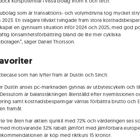
dock kurspotential i vissa bolag inom it och tech.
ubolag som är transaktions- och volymdrivna tog mycket str
 2023. En svagare tillväxt tvingade fram stora kostnadsbespar
skapat en gynnsam situation inför 2024 och 2025, med god po
raftig lönsamhetsförbättring bland de lite mer cykliska
bolagen”, säger Daniel Thorsson.
favoriter
ktiecase som han lyfter fram är Dustin och Sinch.
er Dustin anses pc-marknaden gynnas av utbytescykeln och ti
 Dessutom är balansräkningen återställd efter nyemissionen o
tering samt kostnadsbesparingar väntas förbättra brutto och E
en framåt.
te tre åren har aktien sjunkit med 72% och värderingen ses 
v med motsvarande 32% rabatt jämfört med jämförbara europe
ekommendationen är köp med riktkurs 15 kronor.