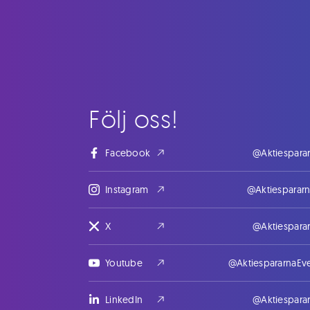
Följ oss!
Facebook
@Aktiespara
Instagram
@Aktiesparar
X
@Aktiespara
Youtube
@AktiespararnaEv
LinkedIn
@Aktiespara