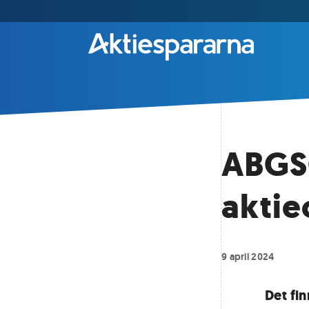
ABGSC
aktie
9 april 2024
Det fi