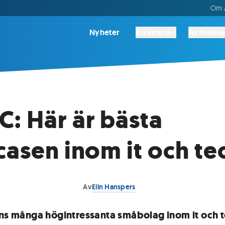
Om A
Nyheter
Investera
Aktivitete
: Här är bästa
casen inom it och te
Av
Elin Hanspers
nns många högintressanta småbolag inom it och t