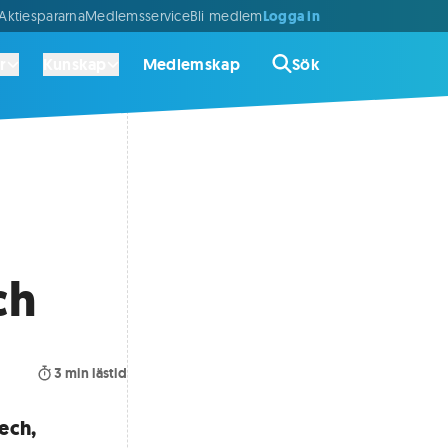
Logga in
ktiespararna
Medlemsservice
Bli medlem
r
Kunskap
Medlemskap
Sök
ch
3
min lästid
ech,