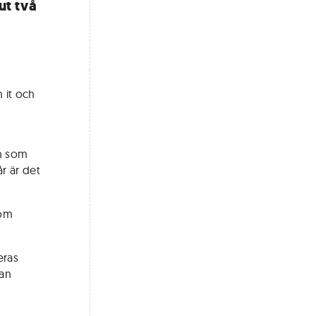
ut två
m it och
en som
år är det
som
eras
kan