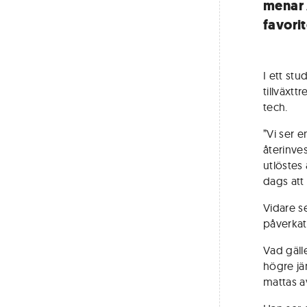
menar 
favorit
I ett stu
tillväxtt
tech.
”Vi ser 
återinve
utlöstes 
dags att 
Vidare s
påverkat
Vad gäll
högre j
mattas a