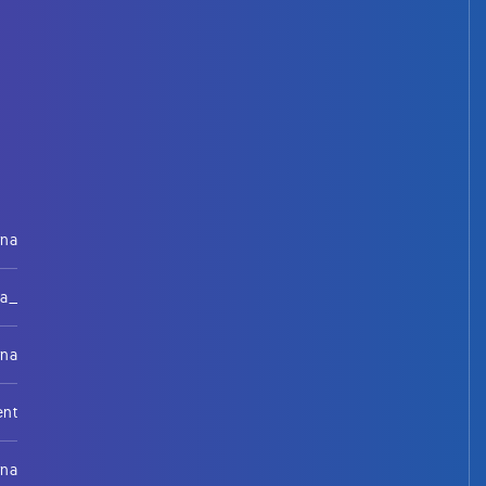
rna
na_
rna
ent
rna