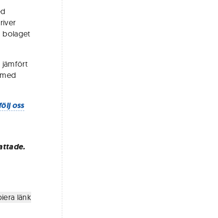
ed
river
h bolaget
 jämfört
p med
följ oss
attade.
iera länk