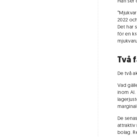
Han ser 
”Mjukvar
2022 och
Det har 
för en k
mjukvaru
Två 
De två a
Vad gäll
inom AI.
lagerjus
marginal
De senas
attrakti
bolag. R