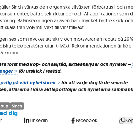
gäller Sinch väntas den organiska tillväxten förbättras i och m
 konsumenter, bättre teknikkunder och AI-applikationer som d
föring. Balansräkningen är även här i mycket bättre skick oc
t skala från volymtillväxt till vinsttillväxt.
gen ses som mycket attraktiv och motsvarar en rabatt på 29%
iska teleoperatörer utan tillväxt. Rekommendationen är kö
45 kronor.
vara först med köp- och säljråd, aktieanalyser och nyheter –
enger
för utskick i realtid.
p dig på vårt nyhetsbrev
för att varje dag få de senaste
sen, affärerna i våra aktieportföljer och nyheterna sammanf
roup
Sinch
ed dig
r
LinkedIn
Facebook
Kop