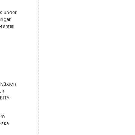
yk under
ingar.
tential
llväxten
ch
BITA-
som
iska