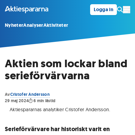
Logga in
Öpp
Nyheter
Analyser
Aktiviteter
Aktien som lockar bland
serieförvärvarna
Av
Cristofer Andersson
29 maj 2024
6
min lästid
Aktiespararnas analytiker Cristofer Andersson
.
Serieförvärvare har historiskt varit en