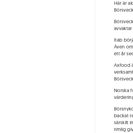
Här är a
Börsveck
Börsveck
avvaktar
Itab bör
Även om 
ett år se
Axfood ä
verksamh
Börsveck
Norska f
värderin
Börsnyko
backat r
särskilt
rimlig gi