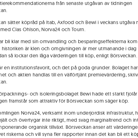
ktierekommendationerna från senaste utgåvan av tidningen
an.
an sätter köpråd på Itab, Axfood och Bewi i veckans utgåva
 med Clas Ohlson, Norva24 och Tourn.
jar bli klar med sin omvandling och besparingseffekterna ko
historiken är klen och omgivningen är mer utmanande i dag 
dan så lockar den låga värderingen till köp, enligt Börsveckan.
r en institutionsfavorit, och det på goda grunder. Bolaget har
et och aktien handlas till en välförtjänt premievärdering, skri
an.
örpacknings- och isoleringsbolaget Bewi hade ett starkt fjolå
gen framstår som attraktiv för Börsveckan som säger köp.
mlingen Norva24, verksamt inom underjordisk infrastruktur, h
ejält och övertygar inte riktigt, med svag marginaltrend och in
 imponerande organisk tillväxt. Börsveckan anser att värderinge
vet riskerna och vill syna fler rapporter innan det kan bli ett kö