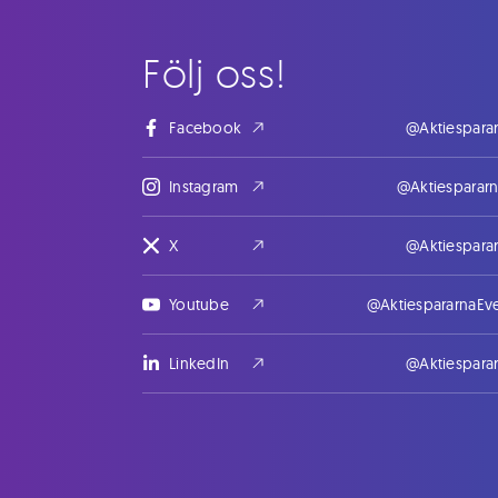
Följ oss!
Facebook
@Aktiespara
Instagram
@Aktiesparar
X
@Aktiespara
Youtube
@AktiespararnaEv
LinkedIn
@Aktiespara