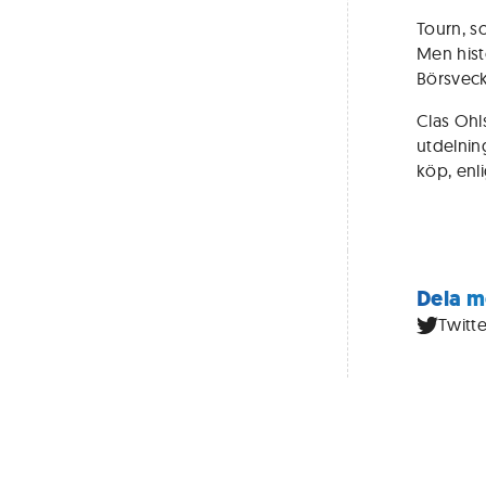
Tourn, s
Men hist
Börsveck
Clas Ohl
utdelning
köp, enl
Dela m
Twitte