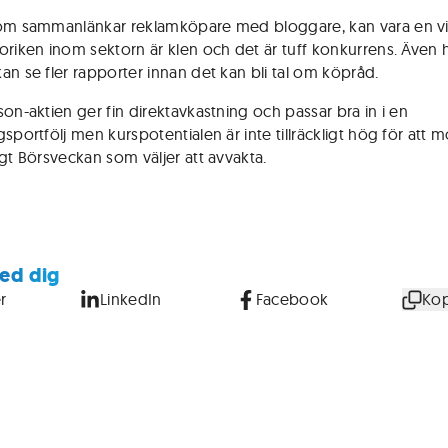
om sammanlänkar reklamköpare med bloggare, kan vara en vi
oriken inom sektorn är klen och det är tuff konkurrens. Även hä
an se fler rapporter innan det kan bli tal om köpråd.
son-aktien ger fin direktavkastning och passar bra in i en
sportfölj men kurspotentialen är inte tillräckligt hög för att m
igt Börsveckan som väljer att avvakta.
ed dig
r
LinkedIn
Facebook
Kop