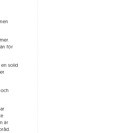
 men
mmer.
än för
 en solid
ver
r och
ar
te
n är
pråd.