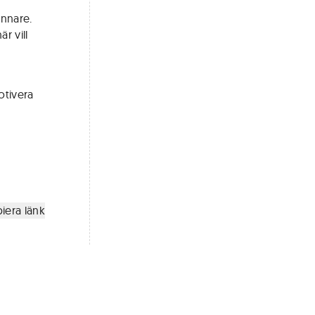
nnare.
r vill
otivera
iera länk