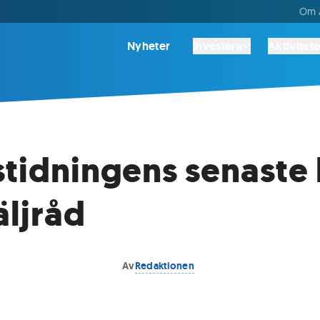
Om A
Nyheter
Investera
Aktivitete
stidningens senaste
äljråd
Av
Redaktionen