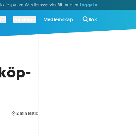
Logga in
ktiespararna
Medlemsservice
Bli medlem
r
Kunskap
Medlemskap
Sök
 köp-
2
min lästid