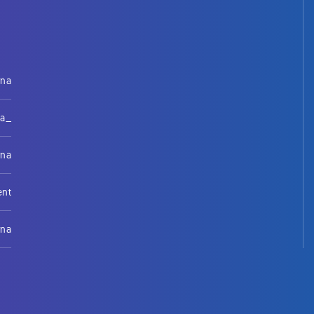
rna
na_
rna
ent
rna