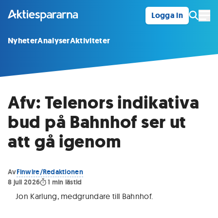
Logga in
Öpp
Nyheter
Analyser
Aktiviteter
Afv: Telenors indikativa
bud på Bahnhof ser ut
att gå igenom
Av
Finwire/Redaktionen
8 juli 2026
1
min lästid
Jon Karlung, medgrundare till Bahnhof
.