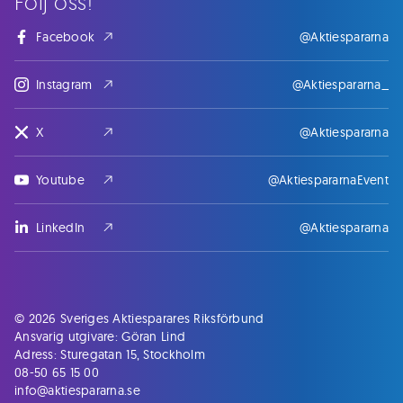
Följ oss!
Facebook
@Aktiespararna
Instagram
@Aktiespararna_
X
@Aktiespararna
Youtube
@AktiespararnaEvent
LinkedIn
@Aktiespararna
© 2026 Sveriges Aktiesparares Riksförbund
Ansvarig utgivare: Göran Lind
Adress: Sturegatan 15, Stockholm
08-50 65 15 00
info@aktiespararna.se