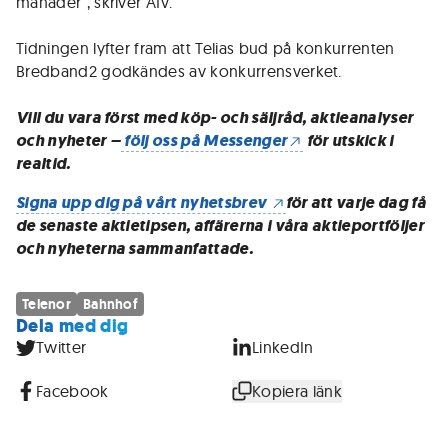
månader", skriver Afv.
Tidningen lyfter fram att Telias bud på konkurrenten
Bredband2 godkändes av konkurrensverket.
Vill du vara först med köp- och säljråd, aktieanalyser
och nyheter –
följ oss på Messenger
för utskick i
realtid.
Signa upp dig på vårt nyhetsbrev
för att varje dag få
de senaste aktietipsen, affärerna i våra aktieportföljer
och nyheterna sammanfattade.
Telenor
Bahnhof
Dela med dig
Twitter
LinkedIn
Facebook
Kopiera länk